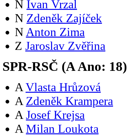
N
Ivan Vrzal
N
Zdeněk Zajíček
N
Anton Zima
Z
Jaroslav Zvěřina
SPR-RSČ (
A
Ano:
18
)
A
Vlasta Hrůzová
A
Zdeněk Krampera
A
Josef Krejsa
A
Milan Loukota