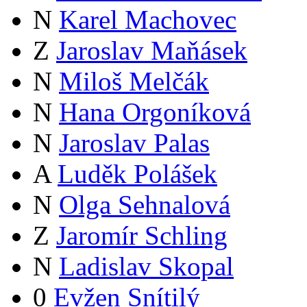
N
Karel Machovec
Z
Jaroslav Maňásek
N
Miloš Melčák
N
Hana Orgoníková
N
Jaroslav Palas
A
Luděk Polášek
N
Olga Sehnalová
Z
Jaromír Schling
N
Ladislav Skopal
0
Evžen Snítilý