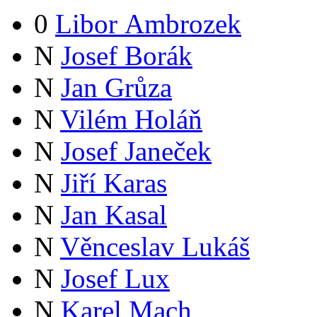
0
Libor Ambrozek
N
Josef Borák
N
Jan Grůza
N
Vilém Holáň
N
Josef Janeček
N
Jiří Karas
N
Jan Kasal
N
Věnceslav Lukáš
N
Josef Lux
N
Karel Mach