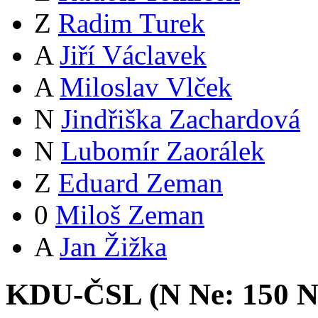
Z
Radim Turek
A
Jiří Václavek
A
Miloslav Vlček
N
Jindřiška Zachardová
N
Lubomír Zaorálek
Z
Eduard Zeman
0
Miloš Zeman
A
Jan Žižka
KDU-ČSL (
N
Ne:
15
0
N