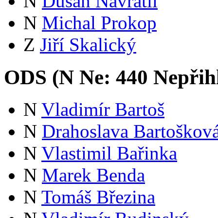
N
Dušan Navrátil
N
Michal Prokop
Z
Jiří Skalický
ODS (
N
Ne:
44
0
Nepřih
N
Vladimír Bartoš
N
Drahoslava Bartoškov
N
Vlastimil Bařinka
N
Marek Benda
N
Tomáš Březina