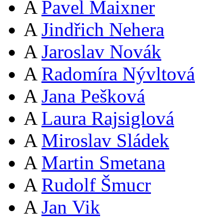
A
Pavel Maixner
A
Jindřich Nehera
A
Jaroslav Novák
A
Radomíra Nývltová
A
Jana Pešková
A
Laura Rajsiglová
A
Miroslav Sládek
A
Martin Smetana
A
Rudolf Šmucr
A
Jan Vik