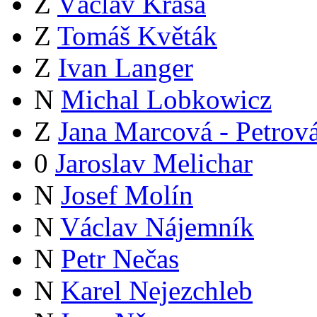
Z
Václav Krása
Z
Tomáš Květák
Z
Ivan Langer
N
Michal Lobkowicz
Z
Jana Marcová - Petrov
0
Jaroslav Melichar
N
Josef Molín
N
Václav Nájemník
N
Petr Nečas
N
Karel Nejezchleb