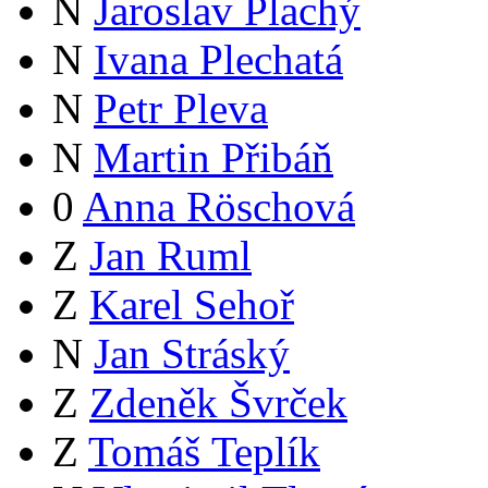
N
Jaroslav Plachý
N
Ivana Plechatá
N
Petr Pleva
N
Martin Přibáň
0
Anna Röschová
Z
Jan Ruml
Z
Karel Sehoř
N
Jan Stráský
Z
Zdeněk Švrček
Z
Tomáš Teplík