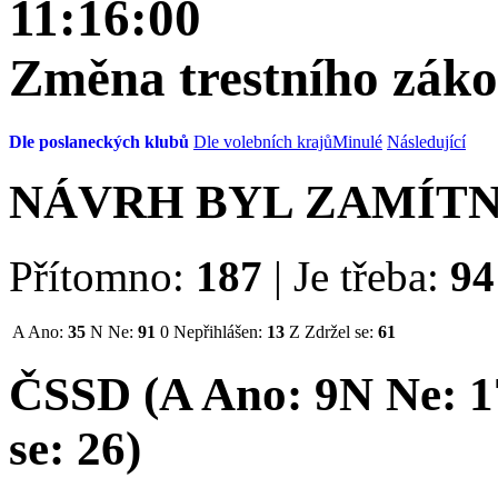
11:16:00
Změna trestního zák
Dle poslaneckých klubů
Dle volebních krajů
Minulé
Následující
NÁVRH BYL ZAMÍT
Přítomno:
187
|
Je třeba:
94
A
Ano:
35
N
Ne:
91
0
Nepřihlášen:
13
Z
Zdržel se:
61
ČSSD (
A
Ano:
9
N
Ne:
1
se:
26
)