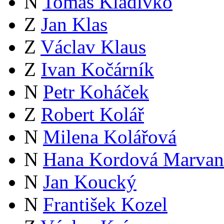
N
Tomáš Kladívko
Z
Jan Klas
Z
Václav Klaus
Z
Ivan Kočárník
N
Petr Koháček
Z
Robert Kolář
N
Milena Kolářová
N
Hana Kordová Marvan
N
Jan Koucký
N
František Kozel