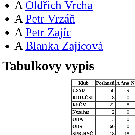
A
Oldřich Vrcha
A
Petr Vrzáň
A
Petr Zajíc
A
Blanka Zajícová
Tabulkovy vypis
Klub
Poslanců
A
Ano
N
ČSSD
58
9
KDU-ČSL
18
0
KSČM
22
8
Nezařaz
2
0
ODA
13
0
ODS
69
0
SPR-RSČ
18
18