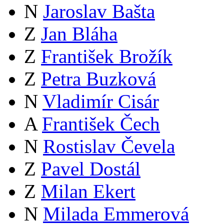
N
Jaroslav Bašta
Z
Jan Bláha
Z
František Brožík
Z
Petra Buzková
N
Vladimír Cisár
A
František Čech
N
Rostislav Čevela
Z
Pavel Dostál
Z
Milan Ekert
N
Milada Emmerová