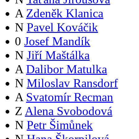
A
Zdeněk Klanica
N
Pavel Kováčik
0
Josef Mandík
N
Jiří Maštálka
A
Dalibor Matulka
N
Miloslav Ransdorf
A
Svatomír Recman
Z
Alena Svobodová
N
Petr Šimůnek
N
Hana Škorpilová