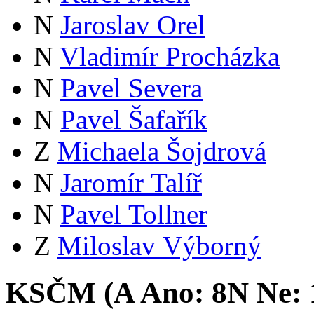
N
Jaroslav Orel
N
Vladimír Procházka
N
Pavel Severa
N
Pavel Šafařík
Z
Michaela Šojdrová
N
Jaromír Talíř
N
Pavel Tollner
Z
Miloslav Výborný
KSČM (
A
Ano:
8
N
Ne: