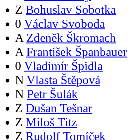
Z
Bohuslav Sobotka
0
Václav Svoboda
A
Zdeněk Škromach
A
František Španbauer
0
Vladimír Špidla
N
Vlasta Štěpová
N
Petr Šulák
Z
Dušan Tešnar
Z
Miloš Titz
Z
Rudolf Tomíček