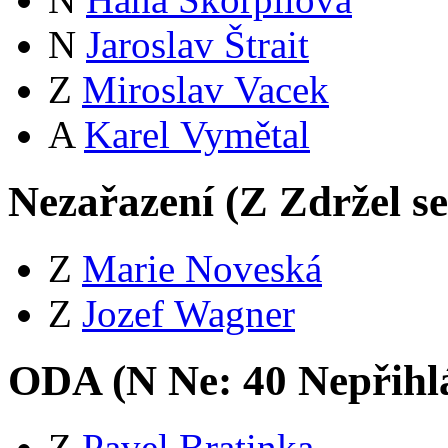
N
Jaroslav Štrait
Z
Miroslav Vacek
A
Karel Vymětal
Nezařazení (
Z
Zdržel s
Z
Marie Noveská
Z
Jozef Wagner
ODA (
N
Ne:
4
0
Nepřihl
Z
Pavel Bratinka