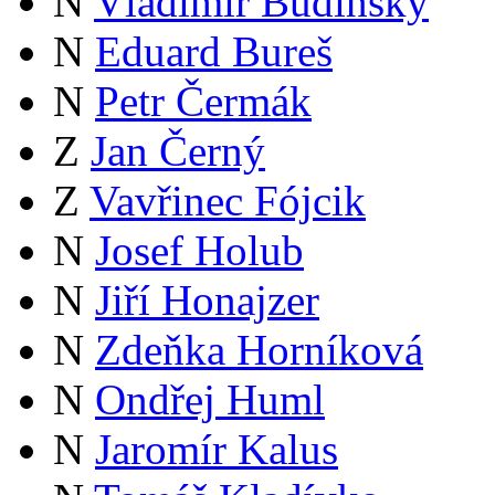
N
Vladimír Budinský
N
Eduard Bureš
N
Petr Čermák
Z
Jan Černý
Z
Vavřinec Fójcik
N
Josef Holub
N
Jiří Honajzer
N
Zdeňka Horníková
N
Ondřej Huml
N
Jaromír Kalus