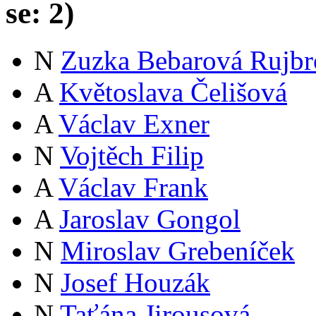
se:
2
)
N
Zuzka Bebarová Rujbr
A
Květoslava Čelišová
A
Václav Exner
N
Vojtěch Filip
A
Václav Frank
A
Jaroslav Gongol
N
Miroslav Grebeníček
N
Josef Houzák
N
Taťána Jirousová