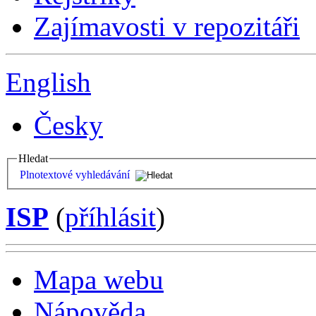
Zajímavosti v repozitáři
English
Česky
Hledat
Plnotextové vyhledávání
ISP
(
příhlásit
)
Mapa webu
Nápověda