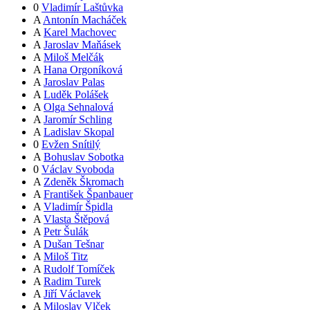
0
Vladimír Laštůvka
A
Antonín Macháček
A
Karel Machovec
A
Jaroslav Maňásek
A
Miloš Melčák
A
Hana Orgoníková
A
Jaroslav Palas
A
Luděk Polášek
A
Olga Sehnalová
A
Jaromír Schling
A
Ladislav Skopal
0
Evžen Snítilý
A
Bohuslav Sobotka
0
Václav Svoboda
A
Zdeněk Škromach
A
František Španbauer
A
Vladimír Špidla
A
Vlasta Štěpová
A
Petr Šulák
A
Dušan Tešnar
A
Miloš Titz
A
Rudolf Tomíček
A
Radim Turek
A
Jiří Václavek
A
Miloslav Vlček