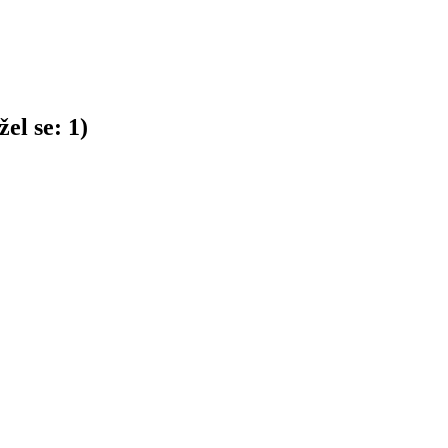
el se:
1
)