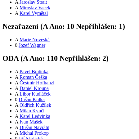
A
Jaroslav Štrait
A
Miroslav Vacek
A
Karel Vymětal
Nezařazení (
A
Ano:
1
0
Nepřihlášen:
1
)
A
Marie Noveská
0
Jozef Wagner
ODA (
A
Ano:
11
0
Nepřihlášen:
2
)
A
Pavel Bratinka
A
Roman Češka
A
Čestmír Hofhanzl
A
Daniel Kroupa
A
Libor Kudláček
0
Dušan Kulka
A
Oldřich Kužílek
A
Milan Kynčl
A
Karel Ledvinka
A
Ivan Mašek
A
Dušan Navrátil
A
Michal Prokop
0
Jiří Skalický