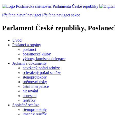
Přejít na hlavní navigaci
Přejít na navigaci sekce
Parlament České republiky, Poslane
Úvod
Poslanci a orgány
poslanci
poslanecké kluby
výbory, komise a delegace
Jednání a dokumenty
navržený pořad schůze
schválený pořad schůze
stenoprotokoly
sněmovní tisky
ústní interpelace
hlasování
usnesení
rejstříky
Společné schůze
stenoprotokoly
jmenný rejstřík