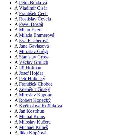
A
Petra Buzková
A
Vladimír Cisár
A
František Čech
A
Rostislav Čevela
A
Pavel Dostál
A
Milan Ekert
A
Milada Emmerová
A
Eva Fischerová
A
Jana Gavlasová
A
Miroslav Grégr
A
Stanislav Gross
A
Václav Grulich
Z
Jiří Hofman
A
Josef Hojdar
A
Petr Hulinský
A
František Chobot
A
Zdeněk Jičínský
A
Miroslav Kapoun
A
Robert Kopecký
A
Květoslava Kořínková
A
Jan Kostrhun
A
Michal Kraus
A
Miloslav Kučera
A
Michael Kuneš
A
Jitka Kupčová