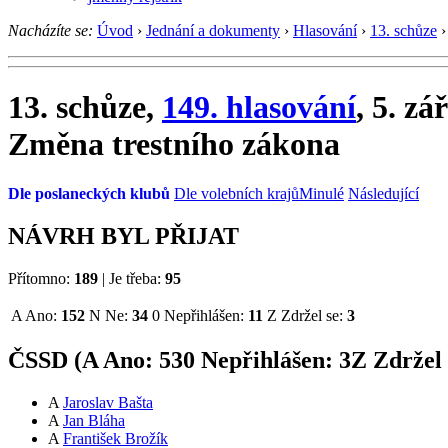
Nacházíte se:
Úvod
›
Jednání a dokumenty
›
Hlasování
›
13. schůze
›
13. schůze,
149. hlasování
, 5. zá
Změna trestního zákona
Dle poslaneckých klubů
Dle volebních krajů
Minulé
Následující
NÁVRH BYL PŘIJAT
Přítomno:
189
|
Je třeba:
95
A
Ano:
152
N
Ne:
34
0
Nepřihlášen:
11
Z
Zdržel se:
3
ČSSD (
A
Ano:
53
0
Nepřihlášen:
3
Z
Zdržel 
A
Jaroslav Bašta
A
Jan Bláha
A
František Brožík