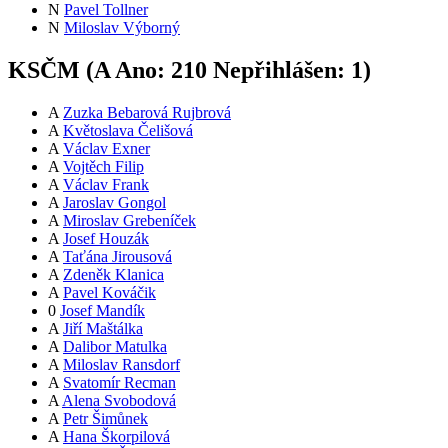
N
Pavel Tollner
N
Miloslav Výborný
KSČM (
A
Ano:
21
0
Nepřihlášen:
1
)
A
Zuzka Bebarová Rujbrová
A
Květoslava Čelišová
A
Václav Exner
A
Vojtěch Filip
A
Václav Frank
A
Jaroslav Gongol
A
Miroslav Grebeníček
A
Josef Houzák
A
Taťána Jirousová
A
Zdeněk Klanica
A
Pavel Kováčik
0
Josef Mandík
A
Jiří Maštálka
A
Dalibor Matulka
A
Miloslav Ransdorf
A
Svatomír Recman
A
Alena Svobodová
A
Petr Šimůnek
A
Hana Škorpilová