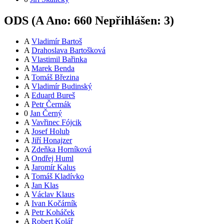
ODS (
A
Ano:
66
0
Nepřihlášen:
3
)
A
Vladimír Bartoš
A
Drahoslava Bartošková
A
Vlastimil Bařinka
A
Marek Benda
A
Tomáš Březina
A
Vladimír Budinský
A
Eduard Bureš
A
Petr Čermák
0
Jan Černý
A
Vavřinec Fójcik
A
Josef Holub
A
Jiří Honajzer
A
Zdeňka Horníková
A
Ondřej Huml
A
Jaromír Kalus
A
Tomáš Kladívko
A
Jan Klas
A
Václav Klaus
A
Ivan Kočárník
A
Petr Koháček
A
Robert Kolář