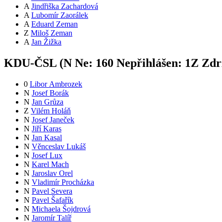
A
Jindřiška Zachardová
A
Lubomír Zaorálek
A
Eduard Zeman
Z
Miloš Zeman
A
Jan Žižka
KDU-ČSL (
N
Ne:
16
0
Nepřihlášen:
1
Z
Zdrž
0
Libor Ambrozek
N
Josef Borák
N
Jan Grůza
Z
Vilém Holáň
N
Josef Janeček
N
Jiří Karas
N
Jan Kasal
N
Věnceslav Lukáš
N
Josef Lux
N
Karel Mach
N
Jaroslav Orel
N
Vladimír Procházka
N
Pavel Severa
N
Pavel Šafařík
N
Michaela Šojdrová
N
Jaromír Talíř