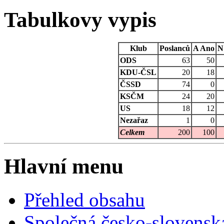
Tabulkovy vypis
Klub
Poslanců
A
Ano
N
ODS
63
50
KDU-ČSL
20
18
ČSSD
74
0
KSČM
24
20
US
18
12
Nezařaz
1
0
Celkem
200
100
Hlavní menu
Přehled obsahu
Společná česko-slovensk