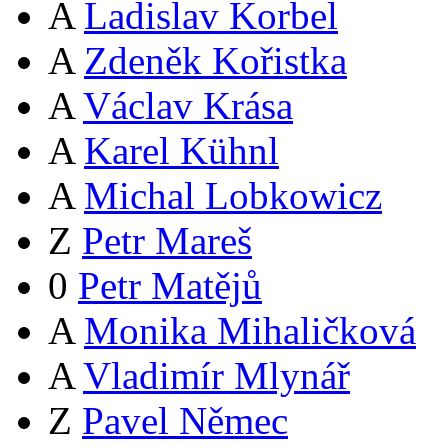
A
Ladislav Korbel
A
Zdeněk Kořistka
A
Václav Krása
A
Karel Kühnl
A
Michal Lobkowicz
Z
Petr Mareš
0
Petr Matějů
A
Monika Mihaličková
A
Vladimír Mlynář
Z
Pavel Němec