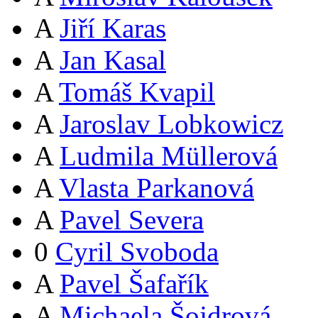
A
Jiří Karas
A
Jan Kasal
A
Tomáš Kvapil
A
Jaroslav Lobkowicz
A
Ludmila Müllerová
A
Vlasta Parkanová
A
Pavel Severa
0
Cyril Svoboda
A
Pavel Šafařík
A
Michaela Šojdrová