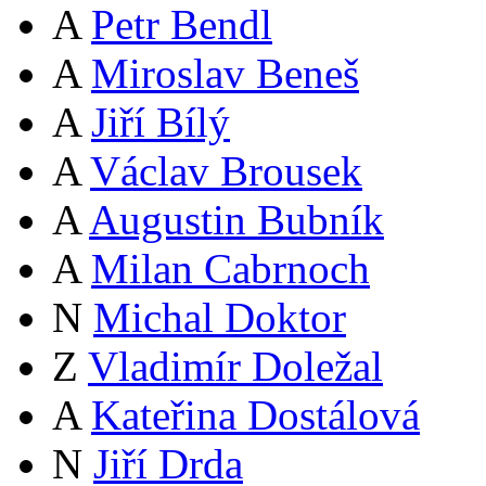
A
Petr Bendl
A
Miroslav Beneš
A
Jiří Bílý
A
Václav Brousek
A
Augustin Bubník
A
Milan Cabrnoch
N
Michal Doktor
Z
Vladimír Doležal
A
Kateřina Dostálová
N
Jiří Drda