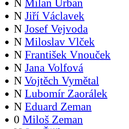
N
Milan Urban
N
Jiří Václavek
N
Josef Vejvoda
N
Miloslav Vlček
N
František Vnouček
N
Jana Volfová
N
Vojtěch Vymětal
N
Lubomír Zaorálek
N
Eduard Zeman
0
Miloš Zeman