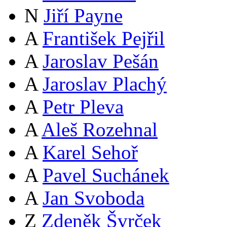
N
Jiří Payne
A
František Pejřil
A
Jaroslav Pešán
A
Jaroslav Plachý
A
Petr Pleva
A
Aleš Rozehnal
A
Karel Sehoř
A
Pavel Suchánek
A
Jan Svoboda
Z
Zdeněk Švrček