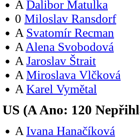
A
Dalibor Matulka
0
Miloslav Ransdorf
A
Svatomír Recman
A
Alena Svobodová
A
Jaroslav Štrait
A
Miroslava Vlčková
A
Karel Vymětal
US (
A
Ano:
12
0
Nepřihl
A
Ivana Hanačíková