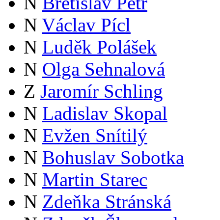
N
Břetislav Petr
N
Václav Pícl
N
Luděk Polášek
N
Olga Sehnalová
Z
Jaromír Schling
N
Ladislav Skopal
N
Evžen Snítilý
N
Bohuslav Sobotka
N
Martin Starec
N
Zdeňka Stránská