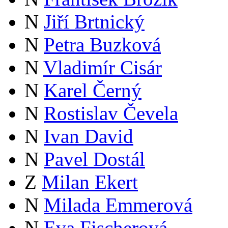
N
Jiří Brtnický
N
Petra Buzková
N
Vladimír Cisár
N
Karel Černý
N
Rostislav Čevela
N
Ivan David
N
Pavel Dostál
Z
Milan Ekert
N
Milada Emmerová
N
Eva Fischerová