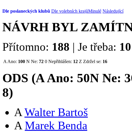
Dle poslaneckých klubů
Dle volebních krajů
Minulé
Následující
NÁVRH BYL ZAMÍT
Přítomno:
188
|
Je třeba:
10
A
Ano:
100
N
Ne:
72
0
Nepřihlášen:
12
Z
Zdržel se:
16
ODS (
A
Ano:
50
N
Ne:
3
8
)
A
Walter Bartoš
A
Marek Benda