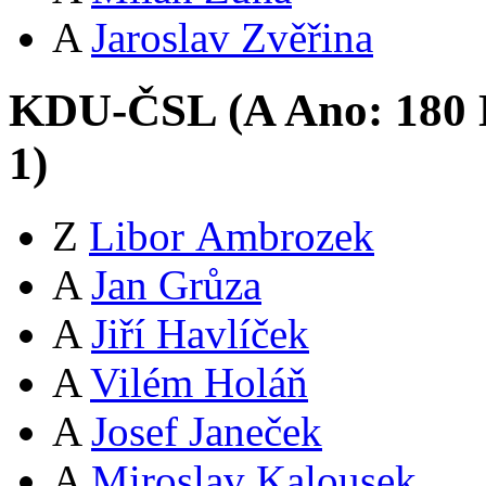
A
Jaroslav Zvěřina
KDU-ČSL (
A
Ano:
18
0
1
)
Z
Libor Ambrozek
A
Jan Grůza
A
Jiří Havlíček
A
Vilém Holáň
A
Josef Janeček
A
Miroslav Kalousek