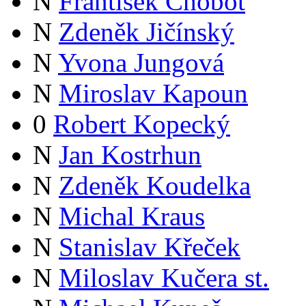
N
František Chobot
N
Zdeněk Jičínský
N
Yvona Jungová
N
Miroslav Kapoun
0
Robert Kopecký
N
Jan Kostrhun
N
Zdeněk Koudelka
N
Michal Kraus
N
Stanislav Křeček
N
Miloslav Kučera st.