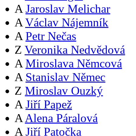
A
Jaroslav Melichar
A
Václav Nájemník
A
Petr Nečas
Z
Veronika Nedvědová
A
Miroslava Němcová
A
Stanislav Němec
Z
Miroslav Ouzký
A
Jiří Papež
A
Alena Páralová
A
Jiří Patočka