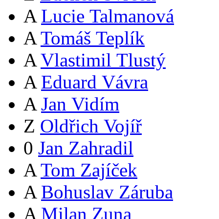
A
Lucie Talmanová
A
Tomáš Teplík
A
Vlastimil Tlustý
A
Eduard Vávra
A
Jan Vidím
Z
Oldřich Vojíř
0
Jan Zahradil
A
Tom Zajíček
A
Bohuslav Záruba
A
Milan Zuna