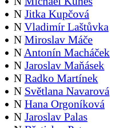
N
Michael Kuneš
N
Jitka Kupčová
N
Vladimír Laštůvka
N
Miroslav Máče
N
Antonín Macháček
N
Jaroslav Maňásek
N
Radko Martínek
N
Světlana Navarová
N
Hana Orgoníková
N
Jaroslav Palas