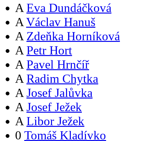
A
Eva Dundáčková
A
Václav Hanuš
A
Zdeňka Horníková
A
Petr Hort
A
Pavel Hrnčíř
A
Radim Chytka
A
Josef Jalůvka
A
Josef Ježek
A
Libor Ježek
0
Tomáš Kladívko