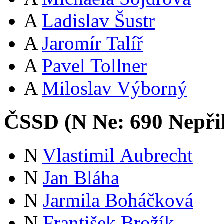
A
Ladislav Šustr
A
Jaromír Talíř
A
Pavel Tollner
A
Miloslav Výborný
ČSSD (
N
Ne:
69
0
Nepři
N
Vlastimil Aubrecht
N
Jan Bláha
N
Jarmila Boháčková
N
František Brožík