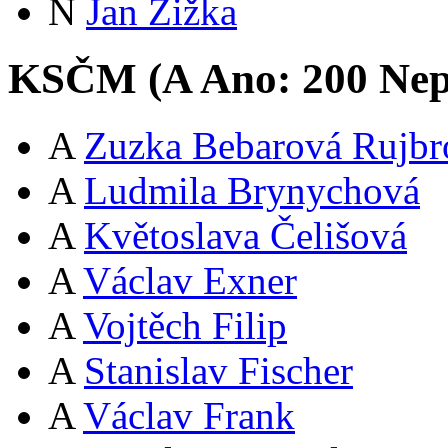
N
Jan Žižka
KSČM (
A
Ano:
20
0
Nep
A
Zuzka Bebarová Rujbr
A
Ludmila Brynychová
A
Květoslava Čelišová
A
Václav Exner
A
Vojtěch Filip
A
Stanislav Fischer
A
Václav Frank