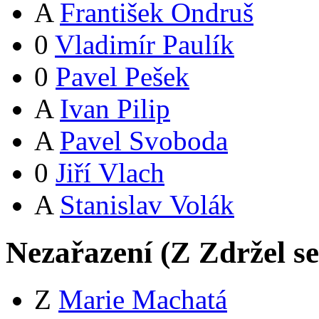
A
František Ondruš
0
Vladimír Paulík
0
Pavel Pešek
A
Ivan Pilip
A
Pavel Svoboda
0
Jiří Vlach
A
Stanislav Volák
Nezařazení (
Z
Zdržel s
Z
Marie Machatá