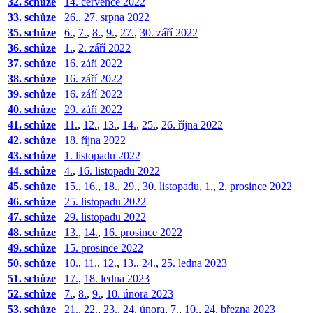
32. schůze
14. července 2022
33. schůze
26.
,
27. srpna 2022
35. schůze
6.
,
7.
,
8.
,
9.
,
27.
,
30. září 2022
36. schůze
1.
,
2. září 2022
37. schůze
16. září 2022
38. schůze
16. září 2022
39. schůze
16. září 2022
40. schůze
29. září 2022
41. schůze
11.
,
12.
,
13.
,
14.
,
25.
,
26. října 2022
42. schůze
18. října 2022
43. schůze
1. listopadu 2022
44. schůze
4.
,
16. listopadu 2022
45. schůze
15.
,
16.
,
18.
,
29.
,
30. listopadu
,
1.
,
2. prosince 2022
46. schůze
25. listopadu 2022
47. schůze
29. listopadu 2022
48. schůze
13.
,
14.
,
16. prosince 2022
49. schůze
15. prosince 2022
50. schůze
10.
,
11.
,
12.
,
13.
,
24.
,
25. ledna 2023
51. schůze
17.
,
18. ledna 2023
52. schůze
7.
,
8.
,
9.
,
10. února 2023
53. schůze
21.
,
22.
,
23.
,
24. února
,
7.
,
10.
,
24. března 2023