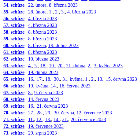
54. schůze
22. února
,
8. března 2023
55. schůze
28. února
,
1.
,
2.
,
3.
,
4. března 2023
56. schůze
4. března 2023
57. schůze
4. března 2023
58. schůze
8. března 2023
59. schůze
8. března 2023
60. schůze
8. března
,
19. dubna 2023
61. schůze
8. března 2023
62. schůze
10. března 2023
63. schůze
4.
,
5.
,
18.
,
19.
,
20.
,
21. dubna
,
2.
,
3. května 2023
64. schůze
19. dubna 2023
65. schůze
16.
,
17.
,
18.
,
30.
,
31. května
,
1.
,
2.
,
13.
,
15. června 2023
66. schůze
19. května
,
14.
,
16. června 2023
67. schůze
8.
,
9. června 2023
68. schůze
14. června 2023
69. schůze
16.
,
21. června 2023
70. schůze
27.
,
28.
,
29.
,
30. června
,
12. července 2023
71. schůze
11.
,
12.
,
13.
,
14.
,
21.
,
26. července 2023
72. schůze
19. července 2023
73. schůze
29. srpna 2023