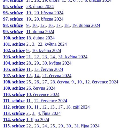
94. schůze
27.
,
28.
,
29. února
,
1.
,
5.
,
6.
,
7.
,
8. března 2024
95. schůze
28. února 2024
96. schůze
19.
,
20. března 2024
97. schůze
19.
,
20. března 2024
98. schůze
9.
,
10.
,
12.
,
16.
,
17.
,
18.
,
19. dubna 2024
99. schůze
11. dubna 2024
100. schůze
18. dubna 2024
101. schůze
2.
,
3.
,
22. května 2024
102. schůze
9.
,
10. května 2024
103. schůze
21.
,
22.
,
23.
,
24.
,
31. května 2024
104. schůze
28.
,
29.
,
30. května 2024
105. schůze
11.
,
13. června 2024
107. schůze
12.
,
14.
,
21. června 2024
108. schůze
25.
,
26.
,
27.
,
28. června
,
9.
,
10.
,
12. července 2024
109. schůze
26. června 2024
110. schůze
10. července 2024
111. schůze
11.
,
12. července 2024
112. schůze
10.
,
11.
,
12.
,
13.
,
17.
,
18. září 2024
113. schůze
2.
,
3.
,
4. října 2024
114. schůze
1. října 2024
115. schůze
22.
,
23.
,
24.
,
25.
,
29.
,
30.
,
31. října 2024