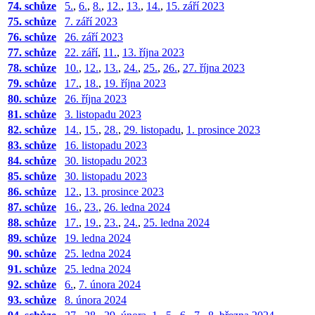
74. schůze
5.
,
6.
,
8.
,
12.
,
13.
,
14.
,
15. září 2023
75. schůze
7. září 2023
76. schůze
26. září 2023
77. schůze
22. září
,
11.
,
13. října 2023
78. schůze
10.
,
12.
,
13.
,
24.
,
25.
,
26.
,
27. října 2023
79. schůze
17.
,
18.
,
19. října 2023
80. schůze
26. října 2023
81. schůze
3. listopadu 2023
82. schůze
14.
,
15.
,
28.
,
29. listopadu
,
1. prosince 2023
83. schůze
16. listopadu 2023
84. schůze
30. listopadu 2023
85. schůze
30. listopadu 2023
86. schůze
12.
,
13. prosince 2023
87. schůze
16.
,
23.
,
26. ledna 2024
88. schůze
17.
,
19.
,
23.
,
24.
,
25. ledna 2024
89. schůze
19. ledna 2024
90. schůze
25. ledna 2024
91. schůze
25. ledna 2024
92. schůze
6.
,
7. února 2024
93. schůze
8. února 2024