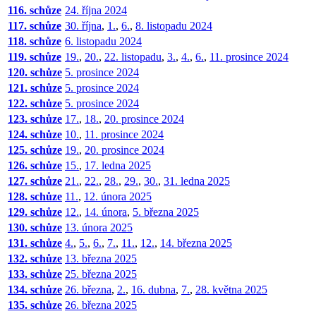
116. schůze
24. října 2024
117. schůze
30. října
,
1.
,
6.
,
8. listopadu 2024
118. schůze
6. listopadu 2024
119. schůze
19.
,
20.
,
22. listopadu
,
3.
,
4.
,
6.
,
11. prosince 2024
120. schůze
5. prosince 2024
121. schůze
5. prosince 2024
122. schůze
5. prosince 2024
123. schůze
17.
,
18.
,
20. prosince 2024
124. schůze
10.
,
11. prosince 2024
125. schůze
19.
,
20. prosince 2024
126. schůze
15.
,
17. ledna 2025
127. schůze
21.
,
22.
,
28.
,
29.
,
30.
,
31. ledna 2025
128. schůze
11.
,
12. února 2025
129. schůze
12.
,
14. února
,
5. března 2025
130. schůze
13. února 2025
131. schůze
4.
,
5.
,
6.
,
7.
,
11.
,
12.
,
14. března 2025
132. schůze
13. března 2025
133. schůze
25. března 2025
134. schůze
26. března
,
2.
,
16. dubna
,
7.
,
28. května 2025
135. schůze
26. března 2025