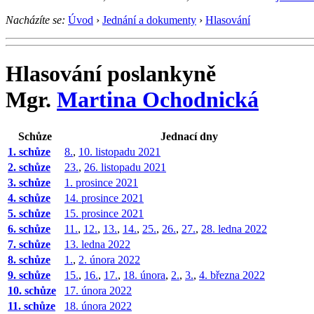
Nacházíte se:
Úvod
›
Jednání a dokumenty
›
Hlasování
Hlasování poslankyně
Mgr.
Martina Ochodnická
Schůze
Jednací dny
1. schůze
8.
,
10. listopadu 2021
2. schůze
23.
,
26. listopadu 2021
3. schůze
1. prosince 2021
4. schůze
14. prosince 2021
5. schůze
15. prosince 2021
6. schůze
11.
,
12.
,
13.
,
14.
,
25.
,
26.
,
27.
,
28. ledna 2022
7. schůze
13. ledna 2022
8. schůze
1.
,
2. února 2022
9. schůze
15.
,
16.
,
17.
,
18. února
,
2.
,
3.
,
4. března 2022
10. schůze
17. února 2022
11. schůze
18. února 2022