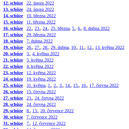
12. schůze
22. února 2022
13. schůze
24. února 2022
14. schůze
10. března 2022
15. schůze
11. března 2022
16. schůze
22.
,
23.
,
24.
,
25. března
,
5.
,
6.
,
8. dubna 2022
17. schůze
29. března 2022
18. schůze
7. dubna 2022
19. schůze
26.
,
27.
,
28.
,
29. dubna
,
10.
,
11.
,
12.
,
13. května 2022
20. schůze
3.
,
4. května 2022
21. schůze
5. května 2022
22. schůze
4. května 2022
23. schůze
12. května 2022
24. schůze
19. května 2022
25. schůze
31. května
,
1.
,
2.
,
3.
,
14.
,
15.
,
16.
,
17. června 2022
26. schůze
15. června 2022
27. schůze
23.
,
24. června 2022
28. schůze
24. června 2022
29. schůze
8.
,
13.
,
20. července 2022
30. schůze
7. července 2022
31. schůze
7.
,
12. července 2022