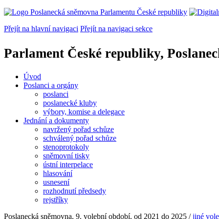
Přejít na hlavní navigaci
Přejít na navigaci sekce
Parlament České republiky, Poslane
Úvod
Poslanci a orgány
poslanci
poslanecké kluby
výbory, komise a delegace
Jednání a dokumenty
navržený pořad schůze
schválený pořad schůze
stenoprotokoly
sněmovní tisky
ústní interpelace
hlasování
usnesení
rozhodnutí předsedy
rejstříky
Poslanecká sněmovna, 9. volební období, od 2021 do 2025
/
jiné vol