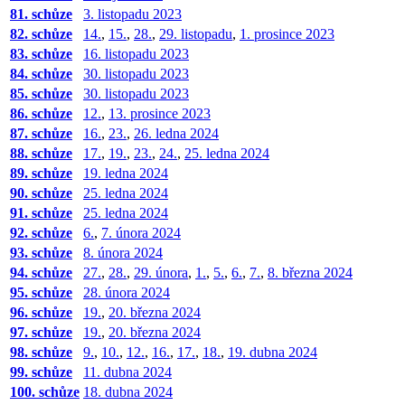
81. schůze
3. listopadu 2023
82. schůze
14.
,
15.
,
28.
,
29. listopadu
,
1. prosince 2023
83. schůze
16. listopadu 2023
84. schůze
30. listopadu 2023
85. schůze
30. listopadu 2023
86. schůze
12.
,
13. prosince 2023
87. schůze
16.
,
23.
,
26. ledna 2024
88. schůze
17.
,
19.
,
23.
,
24.
,
25. ledna 2024
89. schůze
19. ledna 2024
90. schůze
25. ledna 2024
91. schůze
25. ledna 2024
92. schůze
6.
,
7. února 2024
93. schůze
8. února 2024
94. schůze
27.
,
28.
,
29. února
,
1.
,
5.
,
6.
,
7.
,
8. března 2024
95. schůze
28. února 2024
96. schůze
19.
,
20. března 2024
97. schůze
19.
,
20. března 2024
98. schůze
9.
,
10.
,
12.
,
16.
,
17.
,
18.
,
19. dubna 2024
99. schůze
11. dubna 2024
100. schůze
18. dubna 2024