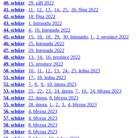
40. schůze
29. září 2022
41. schůze
11.
,
12.
,
13.
,
14.
,
25.
,
26. října 2022
42. schůze
18. října 2022
43. schůze
1. listopadu 2022
44. schůze
4.
,
16. listopadu 2022
45. schůze
15.
,
16.
,
18.
,
29.
,
30. listopadu
,
1.
,
2. prosince 2022
46. schůze
25. listopadu 2022
47. schůze
29. listopadu 2022
48. schůze
13.
,
14.
,
16. prosince 2022
49. schůze
15. prosince 2022
50. schůze
10.
,
11.
,
12.
,
13.
,
24.
,
25. ledna 2023
51. schůze
17.
,
18. ledna 2023
52. schůze
7.
,
8.
,
9.
,
10. února 2023
53. schůze
21.
,
22.
,
23.
,
24. února
,
7.
,
10.
,
24. března 2023
54. schůze
22. února
,
8. března 2023
55. schůze
28. února
,
1.
,
2.
,
3.
,
4. března 2023
56. schůze
4. března 2023
57. schůze
4. března 2023
58. schůze
8. března 2023
59. schůze
8. března 2023