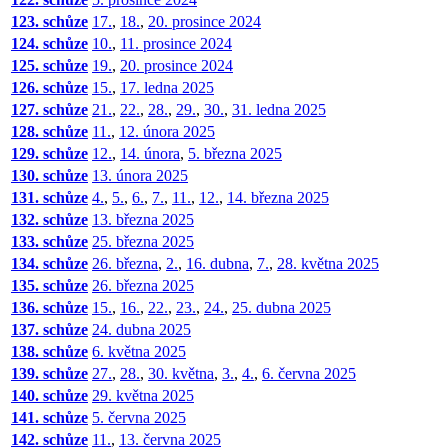
123. schůze
17.
,
18.
,
20. prosince 2024
124. schůze
10.
,
11. prosince 2024
125. schůze
19.
,
20. prosince 2024
126. schůze
15.
,
17. ledna 2025
127. schůze
21.
,
22.
,
28.
,
29.
,
30.
,
31. ledna 2025
128. schůze
11.
,
12. února 2025
129. schůze
12.
,
14. února
,
5. března 2025
130. schůze
13. února 2025
131. schůze
4.
,
5.
,
6.
,
7.
,
11.
,
12.
,
14. března 2025
132. schůze
13. března 2025
133. schůze
25. března 2025
134. schůze
26. března
,
2.
,
16. dubna
,
7.
,
28. května 2025
135. schůze
26. března 2025
136. schůze
15.
,
16.
,
22.
,
23.
,
24.
,
25. dubna 2025
137. schůze
24. dubna 2025
138. schůze
6. května 2025
139. schůze
27.
,
28.
,
30. května
,
3.
,
4.
,
6. června 2025
140. schůze
29. května 2025
141. schůze
5. června 2025
142. schůze
11.
,
13. června 2025