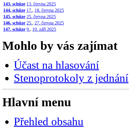
143. schůze
13. června 2025
144. schůze
17.
,
18. června 2025
145. schůze
25. června 2025
146. schůze
25.
,
27. června 2025
147. schůze
9.
,
10. září 2025
Mohlo by vás zajímat
Účast na hlasování
Stenoprotokoly z jednání
Hlavní menu
Přehled obsahu