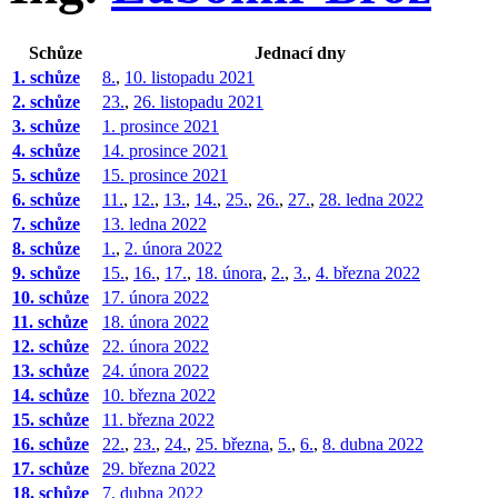
Schůze
Jednací dny
1. schůze
8.
,
10. listopadu 2021
2. schůze
23.
,
26. listopadu 2021
3. schůze
1. prosince 2021
4. schůze
14. prosince 2021
5. schůze
15. prosince 2021
6. schůze
11.
,
12.
,
13.
,
14.
,
25.
,
26.
,
27.
,
28. ledna 2022
7. schůze
13. ledna 2022
8. schůze
1.
,
2. února 2022
9. schůze
15.
,
16.
,
17.
,
18. února
,
2.
,
3.
,
4. března 2022
10. schůze
17. února 2022
11. schůze
18. února 2022
12. schůze
22. února 2022
13. schůze
24. února 2022
14. schůze
10. března 2022
15. schůze
11. března 2022
16. schůze
22.
,
23.
,
24.
,
25. března
,
5.
,
6.
,
8. dubna 2022
17. schůze
29. března 2022
18. schůze
7. dubna 2022