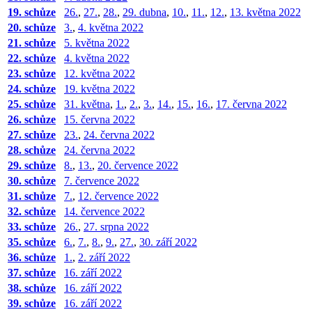
19. schůze
26.
,
27.
,
28.
,
29. dubna
,
10.
,
11.
,
12.
,
13. května 2022
20. schůze
3.
,
4. května 2022
21. schůze
5. května 2022
22. schůze
4. května 2022
23. schůze
12. května 2022
24. schůze
19. května 2022
25. schůze
31. května
,
1.
,
2.
,
3.
,
14.
,
15.
,
16.
,
17. června 2022
26. schůze
15. června 2022
27. schůze
23.
,
24. června 2022
28. schůze
24. června 2022
29. schůze
8.
,
13.
,
20. července 2022
30. schůze
7. července 2022
31. schůze
7.
,
12. července 2022
32. schůze
14. července 2022
33. schůze
26.
,
27. srpna 2022
35. schůze
6.
,
7.
,
8.
,
9.
,
27.
,
30. září 2022
36. schůze
1.
,
2. září 2022
37. schůze
16. září 2022
38. schůze
16. září 2022
39. schůze
16. září 2022