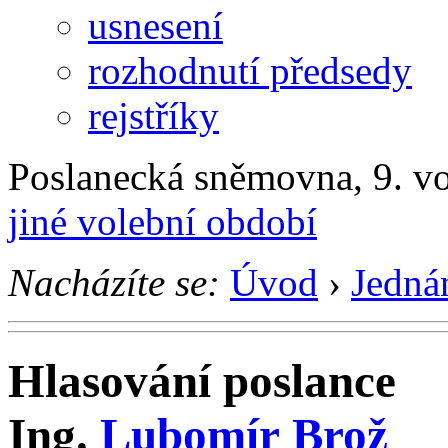
usnesení
rozhodnutí předsedy
rejstříky
Poslanecká sněmovna, 9. v
jiné volební období
Nacházíte se:
Úvod
›
Jedná
Hlasování poslance
Ing.
Lubomír Brož