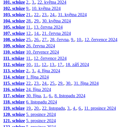
101. schůze
2.
,
3.
,
22. května 2024
102. schůze
9.
,
10. května 2024
103. schůze
21.
,
22.
,
23.
,
24.
,
31. května 2024
104. schůze
28.
,
29.
,
30. května 2024
105. schůze
11.
,
13. června 2024
107. schůze
12.
,
14.
,
21. června 2024
108. schůze
25.
,
26.
,
27.
,
28. června
,
9.
,
10.
,
12. července 2024
109. schůze
26. června 2024
110. schůze
10. července 2024
111. schůze
11.
,
12. července 2024
112. schůze
10.
,
11.
,
12.
,
13.
,
17.
,
18. září 2024
113. schůze
2.
,
3.
,
4. října 2024
114. schůze
1. října 2024
115. schůze
22.
,
23.
,
24.
,
25.
,
29.
,
30.
,
31. října 2024
116. schůze
24. října 2024
117. schůze
30. října
,
1.
,
6.
,
8. listopadu 2024
118. schůze
6. listopadu 2024
119. schůze
19.
,
20.
,
22. listopadu
,
3.
,
4.
,
6.
,
11. prosince 2024
120. schůze
5. prosince 2024
121. schůze
5. prosince 2024
122. schůze
5. prosince 2024