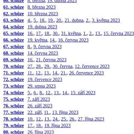
60. schůze
8. března
,
19. dubna 2023
61. schůze
8. března 2023
62. schůze
10. března 2023
63. schůze
4.
,
5.
,
18.
,
19.
,
20.
,
21. dubna
,
2.
,
3. května 2023
64. schůze
19. dubna 2023
65. schůze
16.
,
17.
,
18.
,
30.
,
31. května
,
1.
,
2.
,
13.
,
15. června 2023
66. schůze
19. května
,
14.
,
16. června 2023
67. schůze
8.
,
9. června 2023
68. schůze
14. června 2023
69. schůze
16.
,
21. června 2023
70. schůze
27.
,
28.
,
29.
,
30. června
,
12. července 2023
71. schůze
11.
,
12.
,
13.
,
14.
,
21.
,
26. července 2023
72. schůze
19. července 2023
73. schůze
29. srpna 2023
74. schůze
5.
,
6.
,
8.
,
12.
,
13.
,
14.
,
15. září 2023
75. schůze
7. září 2023
76. schůze
26. září 2023
77. schůze
22. září
,
11.
,
13. října 2023
78. schůze
10.
,
12.
,
13.
,
24.
,
25.
,
26.
,
27. října 2023
79. schůze
17.
,
18.
,
19. října 2023
80. schůze
26. října 2023