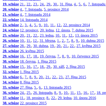
19. schůze
21.
,
22.
,
23.
,
24.
,
29.
,
30.
,
31. října
,
4.
,
5.
,
6.
,
7. listopad
20. schůze
4.
,
7. listopadu
,
5. prosince 2014
21. schůze
4.
,
7. listopadu 2014
22. schůze
14. listopadu 2014
23. schůze
2.
,
3.
,
4.
,
5.
,
9.
,
10.
,
11.
,
12.
,
22. prosince 2014
24. schůze
12. prosince
,
20. ledna
,
12. února
,
7. dubna 2015
25. schůze
20.
,
21.
,
22.
,
23. ledna
,
10.
,
11.
,
12.
,
13. února 2015
26. schůze
10.
,
11.
,
12.
,
31. března
,
1.
,
2.
,
7.
,
8.
,
9.
,
10. dubna 2015
27. schůze
28.
,
29.
,
30. dubna
,
19.
,
20.
,
21.
,
22.
,
27. května 2015
28. schůze
26. května 2015
29. schůze
16.
,
17.
,
18.
,
19. června
,
7.
,
8.
,
9.
,
10. července 2015
30. schůze
18. června
,
1. října 2015
31. schůze
15.
,
16.
,
17.
,
18.
,
29.
,
30. září
,
2. října 2015
32. schůze
1. října 2015
33. schůze
6.
,
7.
,
8.
,
9.
,
20.
,
21.
,
22.
,
23.
,
27. října 2015
34. schůze
8. října 2015
35. schůze
27. října
,
5.
,
6.
,
13. listopadu 2015
36. schůze
24.
,
25.
,
26. listopadu
,
8.
,
9.
,
10.
,
11.
,
15.
,
16.
,
17.
,
18. pr
37. schůze
11.
,
18. prosince
,
8.
,
22.
,
29. ledna
,
10. února 2016
38. schůze
22. prosince 2015