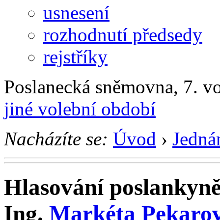
usnesení
rozhodnutí předsedy
rejstříky
Poslanecká sněmovna, 7. v
jiné volební období
Nacházíte se:
Úvod
›
Jedná
Hlasování poslankyn
Ing.
Markéta Pekaro