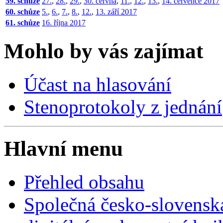
59. schůze
27.
,
28.
,
29.
,
30. června
,
11.
,
12.
,
13.
,
14. července 2017
60. schůze
5.
,
6.
,
7.
,
8.
,
12.
,
13. září 2017
61. schůze
16. října 2017
Mohlo by vás zajímat
Účast na hlasování
Stenoprotokoly z jednání
Hlavní menu
Přehled obsahu
Společná česko-slovensk