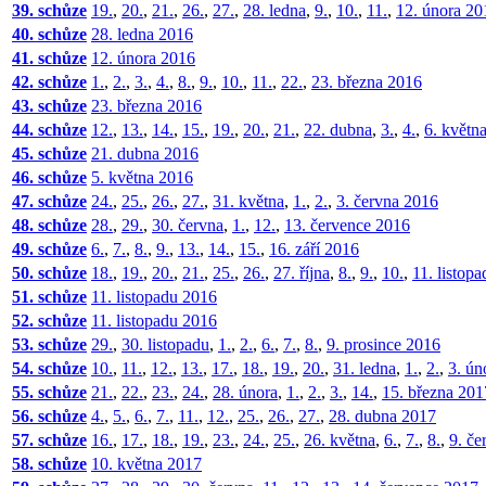
39. schůze
19.
,
20.
,
21.
,
26.
,
27.
,
28. ledna
,
9.
,
10.
,
11.
,
12. února 20
40. schůze
28. ledna 2016
41. schůze
12. února 2016
42. schůze
1.
,
2.
,
3.
,
4.
,
8.
,
9.
,
10.
,
11.
,
22.
,
23. března 2016
43. schůze
23. března 2016
44. schůze
12.
,
13.
,
14.
,
15.
,
19.
,
20.
,
21.
,
22. dubna
,
3.
,
4.
,
6. květn
45. schůze
21. dubna 2016
46. schůze
5. května 2016
47. schůze
24.
,
25.
,
26.
,
27.
,
31. května
,
1.
,
2.
,
3. června 2016
48. schůze
28.
,
29.
,
30. června
,
1.
,
12.
,
13. července 2016
49. schůze
6.
,
7.
,
8.
,
9.
,
13.
,
14.
,
15.
,
16. září 2016
50. schůze
18.
,
19.
,
20.
,
21.
,
25.
,
26.
,
27. října
,
8.
,
9.
,
10.
,
11. listop
51. schůze
11. listopadu 2016
52. schůze
11. listopadu 2016
53. schůze
29.
,
30. listopadu
,
1.
,
2.
,
6.
,
7.
,
8.
,
9. prosince 2016
54. schůze
10.
,
11.
,
12.
,
13.
,
17.
,
18.
,
19.
,
20.
,
31. ledna
,
1.
,
2.
,
3. ún
55. schůze
21.
,
22.
,
23.
,
24.
,
28. února
,
1.
,
2.
,
3.
,
14.
,
15. března 201
56. schůze
4.
,
5.
,
6.
,
7.
,
11.
,
12.
,
25.
,
26.
,
27.
,
28. dubna 2017
57. schůze
16.
,
17.
,
18.
,
19.
,
23.
,
24.
,
25.
,
26. května
,
6.
,
7.
,
8.
,
9. če
58. schůze
10. května 2017