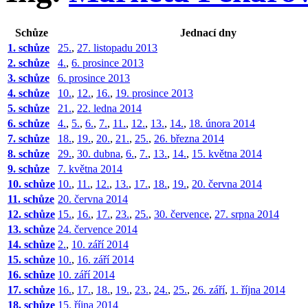
Schůze
Jednací dny
1. schůze
25.
,
27. listopadu 2013
2. schůze
4.
,
6. prosince 2013
3. schůze
6. prosince 2013
4. schůze
10.
,
12.
,
16.
,
19. prosince 2013
5. schůze
21.
,
22. ledna 2014
6. schůze
4.
,
5.
,
6.
,
7.
,
11.
,
12.
,
13.
,
14.
,
18. února 2014
7. schůze
18.
,
19.
,
20.
,
21.
,
25.
,
26. března 2014
8. schůze
29.
,
30. dubna
,
6.
,
7.
,
13.
,
14.
,
15. května 2014
9. schůze
7. května 2014
10. schůze
10.
,
11.
,
12.
,
13.
,
17.
,
18.
,
19.
,
20. června 2014
11. schůze
20. června 2014
12. schůze
15.
,
16.
,
17.
,
23.
,
25.
,
30. července
,
27. srpna 2014
13. schůze
24. července 2014
14. schůze
2.
,
10. září 2014
15. schůze
10.
,
16. září 2014
16. schůze
10. září 2014
17. schůze
16.
,
17.
,
18.
,
19.
,
23.
,
24.
,
25.
,
26. září
,
1. října 2014
18. schůze
15. října 2014