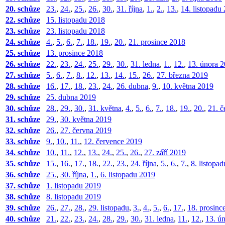
20. schůze
23.
,
24.
,
25.
,
26.
,
30.
,
31. října
,
1.
,
2.
,
13.
,
14. listopadu
22. schůze
15. listopadu 2018
23. schůze
23. listopadu 2018
24. schůze
4.
,
5.
,
6.
,
7.
,
18.
,
19.
,
20.
,
21. prosince 2018
25. schůze
13. prosince 2018
26. schůze
22.
,
23.
,
24.
,
25.
,
29.
,
30.
,
31. ledna
,
1.
,
12.
,
13. února 
27. schůze
5.
,
6.
,
7.
,
8.
,
12.
,
13.
,
14.
,
15.
,
26.
,
27. března 2019
28. schůze
16.
,
17.
,
18.
,
23.
,
24.
,
26. dubna
,
9.
,
10. května 2019
29. schůze
25. dubna 2019
30. schůze
28.
,
29.
,
30.
,
31. května
,
4.
,
5.
,
6.
,
7.
,
18.
,
19.
,
20.
,
21. č
31. schůze
29.
,
30. května 2019
32. schůze
26.
,
27. června 2019
33. schůze
9.
,
10.
,
11.
,
12. července 2019
34. schůze
10.
,
11.
,
12.
,
13.
,
24.
,
25.
,
26.
,
27. září 2019
35. schůze
15.
,
16.
,
17.
,
18.
,
22.
,
23.
,
24. října
,
5.
,
6.
,
7.
,
8. listopa
36. schůze
25.
,
30. října
,
1.
,
6. listopadu 2019
37. schůze
1. listopadu 2019
38. schůze
8. listopadu 2019
39. schůze
26.
,
27.
,
28.
,
29. listopadu
,
3.
,
4.
,
5.
,
6.
,
17.
,
18. prosinc
40. schůze
21.
,
22.
,
23.
,
24.
,
28.
,
29.
,
30.
,
31. ledna
,
11.
,
12.
,
13. ú