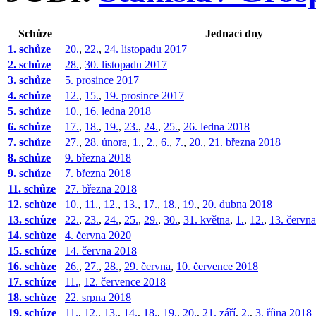
Schůze
Jednací dny
1. schůze
20.
,
22.
,
24. listopadu 2017
2. schůze
28.
,
30. listopadu 2017
3. schůze
5. prosince 2017
4. schůze
12.
,
15.
,
19. prosince 2017
5. schůze
10.
,
16. ledna 2018
6. schůze
17.
,
18.
,
19.
,
23.
,
24.
,
25.
,
26. ledna 2018
7. schůze
27.
,
28. února
,
1.
,
2.
,
6.
,
7.
,
20.
,
21. března 2018
8. schůze
9. března 2018
9. schůze
7. března 2018
11. schůze
27. března 2018
12. schůze
10.
,
11.
,
12.
,
13.
,
17.
,
18.
,
19.
,
20. dubna 2018
13. schůze
22.
,
23.
,
24.
,
25.
,
29.
,
30.
,
31. května
,
1.
,
12.
,
13. červn
14. schůze
4. června 2020
15. schůze
14. června 2018
16. schůze
26.
,
27.
,
28.
,
29. června
,
10. července 2018
17. schůze
11.
,
12. července 2018
18. schůze
22. srpna 2018
19. schůze
11.
,
12.
,
13.
,
14.
,
18.
,
19.
,
20.
,
21. září
,
2.
,
3. října 2018