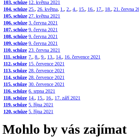
103. schůze
12. května 2021
104. schůze
25.
,
26. května
,
1.
,
2.
,
4.
,
15.
,
16.
,
17.
,
18.
,
21. června 2
105. schůze
27. května 2021
106. schůze
3. června 2021
107. schůze
9. června 2021
108. schůze
9. června 2021
109. schůze
9. června 2021
110. schůze
23. června 2021
111. schůze
7.
,
8.
,
9.
,
13.
,
14.
,
16. července 2021
112. schůze
15. července 2021
113. schůze
28. července 2021
114. schůze
28. července 2021
115. schůze
30. července 2021
116. schůze
6. srpna 2021
118. schůze
14.
,
15.
,
16.
,
17. září 2021
119. schůze
5. října 2021
120. schůze
5. října 2021
Mohlo by vás zajímat