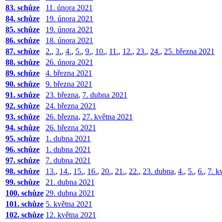
83. schůze
11. února 2021
84. schůze
19. února 2021
85. schůze
19. února 2021
86. schůze
18. února 2021
87. schůze
2.
,
3.
,
4.
,
5.
,
9.
,
10.
,
11.
,
12.
,
23.
,
24.
,
25. března 2021
88. schůze
26. února 2021
89. schůze
4. března 2021
90. schůze
9. března 2021
91. schůze
23. března
,
7. dubna 2021
92. schůze
24. března 2021
93. schůze
26. března
,
27. května 2021
94. schůze
26. března 2021
95. schůze
1. dubna 2021
96. schůze
1. dubna 2021
97. schůze
7. dubna 2021
98. schůze
13.
,
14.
,
15.
,
16.
,
20.
,
21.
,
22.
,
23. dubna
,
4.
,
5.
,
6.
,
7. k
99. schůze
21. dubna 2021
100. schůze
29. dubna 2021
101. schůze
5. května 2021
102. schůze
12. května 2021