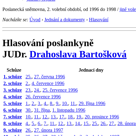
Poslanecká sněmovna, 2. volební období, od 1996 do 1998
/
jiné vol
Nacházíte se:
Úvod
›
Jednání a dokumenty
›
Hlasování
Hlasování poslankyně
JUDr.
Drahoslava Bartošková
Schůze
Jednací dny
1. schůze
25.
,
27. června 1996
2. schůze
2.
,
4. července 1996
3. schůze
23.
,
24.
,
25. července 1996
4. schůze
26. července 1996
5. schůze
1.
,
2.
,
3.
,
4.
,
8.
,
9.
,
10.
,
11.
,
29. října 1996
6. schůze
30.
,
31. října
,
1. listopadu 1996
7. schůze
10.
,
11.
,
12.
,
13.
,
17.
,
18.
,
19.
,
20. prosince 1996
8. schůze
4.
,
5.
,
6.
,
7.
,
11.
,
12.
,
13.
,
14.
,
15.
,
25.
,
26.
,
27.
,
28. únor
9. schůze
26.
,
27. února 1997