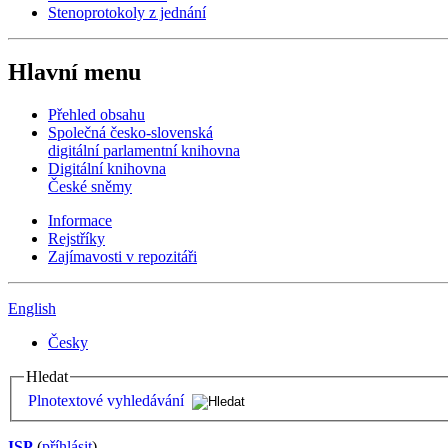
Stenoprotokoly z jednání
Hlavní menu
Přehled obsahu
Společná česko-slovenská
digitální parlamentní knihovna
Digitální knihovna
České sněmy
Informace
Rejstříky
Zajímavosti v repozitáři
English
Česky
Hledat
Plnotextové vyhledávání
ISP
(
příhlásit
)