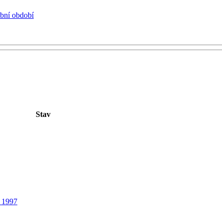
ební období
Stav
a 1997