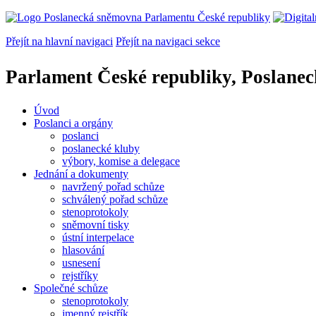
Přejít na hlavní navigaci
Přejít na navigaci sekce
Parlament České republiky, Poslane
Úvod
Poslanci a orgány
poslanci
poslanecké kluby
výbory, komise a delegace
Jednání a dokumenty
navržený pořad schůze
schválený pořad schůze
stenoprotokoly
sněmovní tisky
ústní interpelace
hlasování
usnesení
rejstříky
Společné schůze
stenoprotokoly
jmenný rejstřík