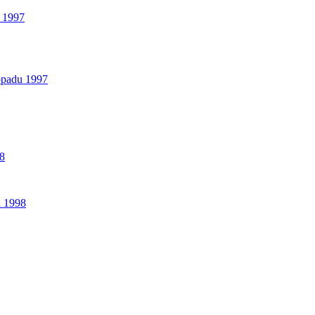
a 1997
topadu 1997
98
a 1998