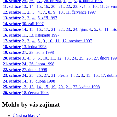
10. schůze
25.
,
26.
,
27.
,
28. března
,
1.
,
2.
,
3.
,
4. dubna 1997
11. schůze
13.
,
14.
,
15.
,
16.
,
20.
,
21.
,
22.
,
23. května
,
10.
,
11. červn
12. schůze
1.
,
2.
,
3.
,
4.
,
7.
,
8.
,
9.
,
10.
,
11. července 1997
13. schůze
2.
,
3.
,
4.
,
5. září 1997
14. schůze
30. září 1997
15. schůze
14.
,
15.
,
16.
,
17.
,
21.
,
22.
,
23.
,
24. října
,
4.
,
5.
,
6.
,
11. lis
16. schůze
11.
,
13. listopadu 1997
17. schůze
2.
,
3.
,
4.
,
5.
,
9.
,
10.
,
11.
,
12. prosince 1997
18. schůze
13. ledna 1998
19. schůze
27.
,
28. ledna 1998
20. schůze
3.
,
4.
,
5.
,
6.
,
10.
,
11.
,
12.
,
13.
,
24.
,
25.
,
26.
,
27. února 19
21. schůze
24.
,
26. února 1998
22. schůze
27. února 1998
23. schůze
24.
,
25.
,
26.
,
27.
,
31. března
,
1.
,
2.
,
3.
,
15.
,
16.
,
17. dubn
24. schůze
14.
,
15. dubna 1998
25. schůze
12.
,
13.
,
14.
,
15.
,
19.
,
20.
,
21.
,
22. května 1998
26. schůze
18. června 1998
Mohlo by vás zajímat
Účast na hlasování