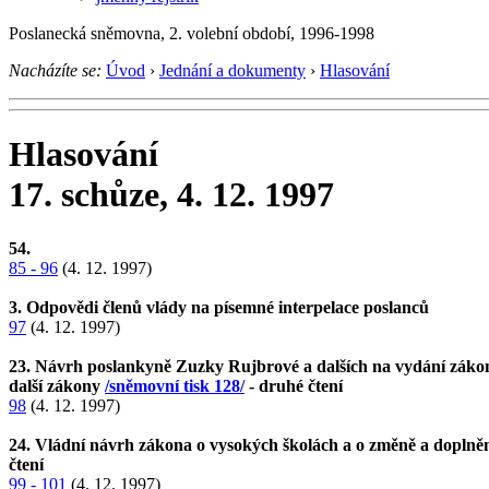
Poslanecká sněmovna, 2. volební období, 1996-1998
Nacházíte se:
Úvod
›
Jednání a dokumenty
›
Hlasování
Hlasování
17. schůze, 4. 12. 1997
54.
85 - 96
(4. 12. 1997)
3. Odpovědi členů vlády na písemné interpelace poslanců
97
(4. 12. 1997)
23. Návrh poslankyně Zuzky Rujbrové a dalších na vydání zákona,
další zákony
/sněmovní tisk 128/
- druhé čtení
98
(4. 12. 1997)
24. Vládní návrh zákona o vysokých školách a o změně a doplnění
čtení
99 - 101
(4. 12. 1997)