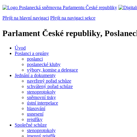
Přejít na hlavní navigaci
Přejít na navigaci sekce
Parlament České republiky, Poslane
Úvod
Poslanci a orgány
poslanci
poslanecké kluby
výbory, komise a delegace
Jednání a dokumenty
navržený pořad schůze
schválený pořad schůze
stenoprotokoly
sněmovní tisky
ústní interpelace
hlasování
usnesení
rejstříky
Společné schůze
stenoprotokoly
jmenný rejstřík