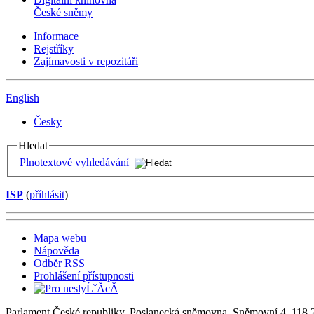
České sněmy
Informace
Rejstříky
Zajímavosti v repozitáři
English
Česky
Hledat
Plnotextové vyhledávání
ISP
(
příhlásit
)
Mapa webu
Nápověda
Odběr RSS
Prohlášení přístupnosti
Parlament České republiky, Poslanecká sněmovna, Sněmovní 4, 118 2