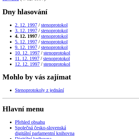
Dny hlasování
2. 12. 1997
/
stenoprotokol
3. 12. 1997
/
stenoprotokol
4. 12. 1997
/
stenoprotokol
5. 12. 1997
/
stenoprotokol
9. 12. 1997
/
stenoprotokol
10. 12. 1997
/
stenoprotokol
11. 12. 1997
/
stenoprotokol
12. 12. 1997
/
stenoprotokol
Mohlo by vás zajímat
Stenoprotokoly z jednání
Hlavní menu
Přehled obsahu
Společná česko-slovenská
digitální parlamentní knihovna
Digitální knihovna