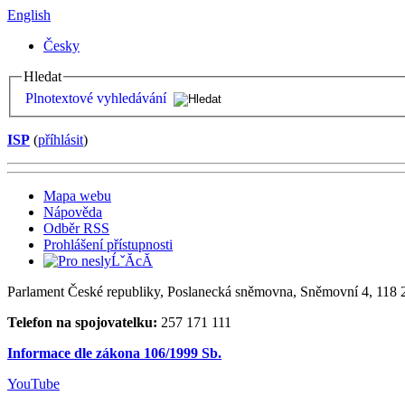
English
Česky
Hledat
Plnotextové vyhledávání
ISP
(
příhlásit
)
Mapa webu
Nápověda
Odběr RSS
Prohlášení přístupnosti
Parlament České republiky, Poslanecká sněmovna, Sněmovní 4, 118 2
Telefon na spojovatelku:
257 171 111
Informace dle zákona 106/1999 Sb.
YouTube