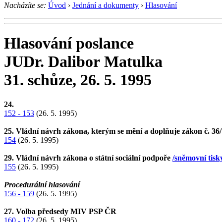
Nacházíte se:
Úvod
›
Jednání a dokumenty
›
Hlasování
Hlasování poslance
JUDr. Dalibor Matulka
31. schůze, 26. 5. 1995
24.
152 - 153
(26. 5. 1995)
25. Vládní návrh zákona, kterým se mění a doplňuje zákon č. 36/
154
(26. 5. 1995)
29. Vládní návrh zákona o státní sociální podpoře
/sněmovní tisk
155
(26. 5. 1995)
Procedurální hlasování
156 - 159
(26. 5. 1995)
27. Volba předsedy MIV PSP ČR
160 - 172
(26. 5. 1995)