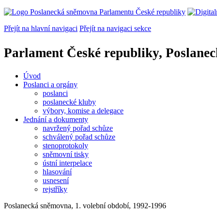
Přejít na hlavní navigaci
Přejít na navigaci sekce
Parlament České republiky, Poslane
Úvod
Poslanci a orgány
poslanci
poslanecké kluby
výbory, komise a delegace
Jednání a dokumenty
navržený pořad schůze
schválený pořad schůze
stenoprotokoly
sněmovní tisky
ústní interpelace
hlasování
usnesení
rejstříky
Poslanecká sněmovna, 1. volební období, 1992-1996