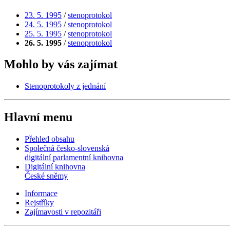
23. 5. 1995
/
stenoprotokol
24. 5. 1995
/
stenoprotokol
25. 5. 1995
/
stenoprotokol
26. 5. 1995
/
stenoprotokol
Mohlo by vás zajímat
Stenoprotokoly z jednání
Hlavní menu
Přehled obsahu
Společná česko-slovenská
digitální parlamentní knihovna
Digitální knihovna
České sněmy
Informace
Rejstříky
Zajímavosti v repozitáři