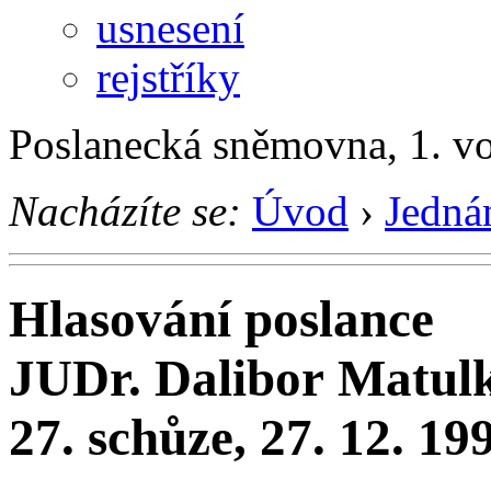
usnesení
rejstříky
Poslanecká sněmovna, 1. v
Nacházíte se:
Úvod
›
Jedná
Hlasování poslance
JUDr. Dalibor Matul
27. schůze, 27. 12. 19