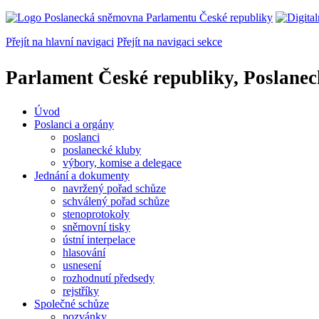
Přejít na hlavní navigaci
Přejít na navigaci sekce
Parlament České republiky, Poslane
Úvod
Poslanci a orgány
poslanci
poslanecké kluby
výbory, komise a delegace
Jednání a dokumenty
navržený pořad schůze
schválený pořad schůze
stenoprotokoly
sněmovní tisky
ústní interpelace
hlasování
usnesení
rozhodnutí předsedy
rejstříky
Společné schůze
pozvánky