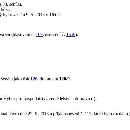
 53. schůzi.
chůzi.
rý byl rozeslán 9. 5. 2013 v 16:02.
válen
(hlasování č.
169
, usnesení č.
1659
).
Senátu jako tisk
120
, dokument
120/0
.
Výbor pro hospodářství, zemědělství a dopravu ( ).
nal návrh dne 25. 6. 2013 a přijal usnesení č. 117, které bylo rozdáno 