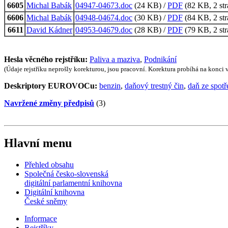
6605
Michal Babák
04947-04673.doc
(24 KB) /
PDF
(82 KB, 2 str
6606
Michal Babák
04948-04674.doc
(30 KB) /
PDF
(84 KB, 2 str
6611
David Kádner
04953-04679.doc
(28 KB) /
PDF
(79 KB, 2 str
Hesla věcného rejstříku:
Paliva a maziva
,
Podnikání
(Údaje rejstříku neprošly korekturou, jsou pracovní. Korektura probíhá na konci
Deskriptory EUROVOCu:
benzin
,
daňový trestný čin
,
daň ze spotř
Navržené změny předpisů
(3)
Hlavní menu
Přehled obsahu
Společná česko-slovenská
digitální parlamentní knihovna
Digitální knihovna
České sněmy
Informace
Rejstříky