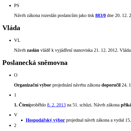
PS
Návrh zákona rozeslán poslancům jako tisk
883/0
dne 20. 12. 
Vláda
VL
Návrh
zaslán
vládě k vyjádření stanoviska 21. 12. 2012. Vláda
Poslanecká sněmovna
O
Organizační výbor
projednání návrhu zákona
doporučil
24. 1
1
1. Čtení
proběhlo
8. 2. 2013
na 51. schůzi. Návrh zákona
přik
V
Hospodářský výbor
projednal návrh zákona a vydal 15
2