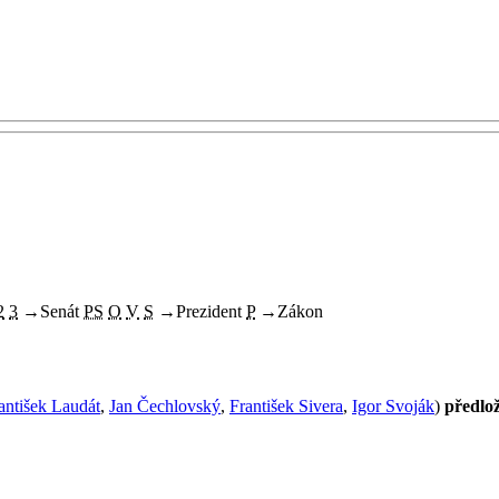
2
3
→
Senát
PS
O
V
S
→
Prezident
P
→
Zákon
antišek Laudát
,
Jan Čechlovský
,
František Sivera
,
Igor Svoják
)
předlož