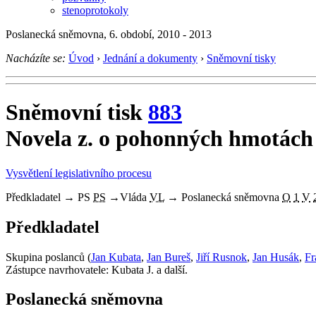
stenoprotokoly
Poslanecká sněmovna, 6. období, 2010 - 2013
Nacházíte se:
Úvod
›
Jednání a dokumenty
›
Sněmovní tisky
Sněmovní tisk
883
Novela z. o pohonných hmotách
Vysvětlení legislativního procesu
Předkladatel
→
PS
PS
→
Vláda
VL
→
Poslanecká sněmovna
O
1
V
Předkladatel
Skupina poslanců (
Jan Kubata
,
Jan Bureš
,
Jiří Rusnok
,
Jan Husák
,
Fr
Zástupce navrhovatele: Kubata J. a další.
Poslanecká sněmovna