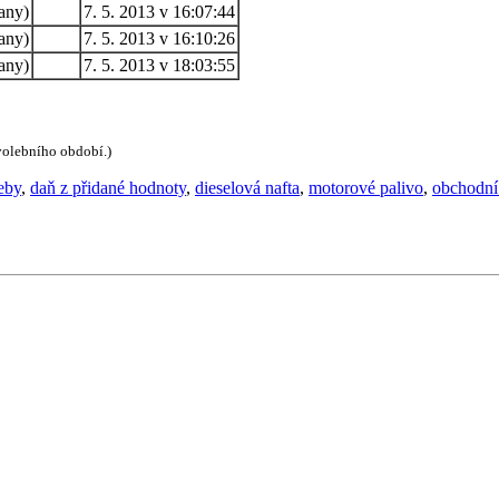
any)
7. 5. 2013 v 16:07:44
any)
7. 5. 2013 v 16:10:26
any)
7. 5. 2013 v 18:03:55
 volebního období.)
eby
,
daň z přidané hodnoty
,
dieselová nafta
,
motorové palivo
,
obchodní