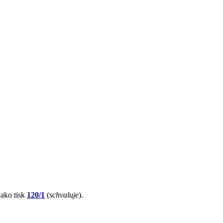
jako tisk
120/1
(
schvaluje
).