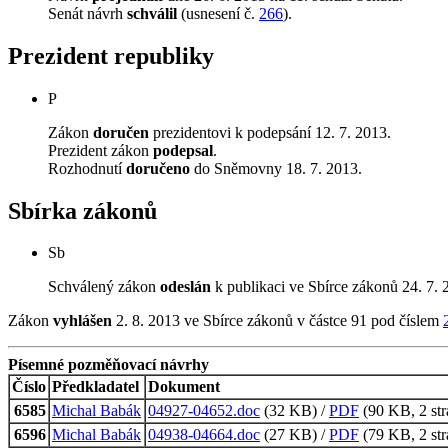
Senát návrh
schválil
(usnesení č.
266
).
Prezident republiky
P
Zákon
doručen
prezidentovi k podepsání 12. 7. 2013.
Prezident zákon
podepsal
.
Rozhodnutí
doručeno
do Sněmovny 18. 7. 2013.
Sbírka zákonů
Sb
Schválený zákon
odeslán
k publikaci ve Sbírce zákonů 24. 7. 
Zákon
vyhlášen
2. 8. 2013 ve Sbírce zákonů v částce 91 pod číslem
Písemné pozměňovací návrhy
Číslo
Předkladatel
Dokument
6585
Michal Babák
04927-04652.doc
(32 KB) /
PDF
(90 KB, 2 str
6596
Michal Babák
04938-04664.doc
(27 KB) /
PDF
(79 KB, 2 str