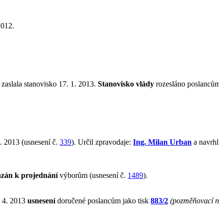
2012.
 zaslala stanovisko 17. 1. 2013.
Stanovisko vlády
rozesláno poslancům
. 2013 (usnesení č.
339
). Určil zpravodaje:
Ing. Milan Urban
a navrhl
ázán k projednání
výborům (usnesení č.
1489
).
. 4. 2013
usnesení
doručené poslancům jako tisk
883/2
(pozměňovací n