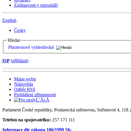
Zajímavosti v repozitáři
English
Česky
Hledat
Plnotextové vyhledávání
ISP
(
příhlásit
)
Mapa webu
Nápověda
Odběr RSS
Prohlášení přístupnosti
Parlament České republiky, Poslanecká sněmovna, Sněmovní 4, 118 2
Telefon na spojovatelku:
257 171 111
Informace dle zákona 106/1999 Sb.