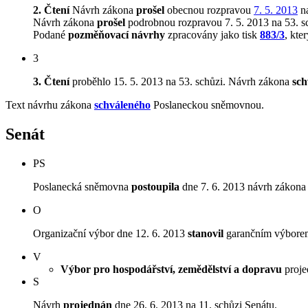
2. Čtení
Návrh zákona
prošel
obecnou rozpravou
7. 5. 2013
na
Návrh zákona
prošel
podrobnou rozpravou 7. 5. 2013 na 53. s
Podané
pozměňovací návrhy
zpracovány jako tisk
883/3
, kte
3
3. Čtení
proběhlo 15. 5. 2013 na 53. schůzi.
Návrh zákona
sch
Text návrhu zákona
schváleného
Poslaneckou sněmovnou.
Senát
PS
Poslanecká sněmovna
postoupila
dne 7. 6. 2013 návrh zákona 
O
Organizační výbor dne 12. 6. 2013
stanovil
garančním výborem 
V
Výbor pro hospodářství, zemědělství a dopravu
projed
S
Návrh
projednán
dne 26. 6. 2013 na 11. schůzi Senátu.