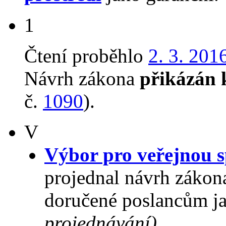
1
Čtení proběhlo
2. 3. 201
Návrh zákona
přikázán 
č.
1090
).
V
Výbor pro veřejnou s
projednal návrh zákon
doručené poslancům ja
projednávání)
.