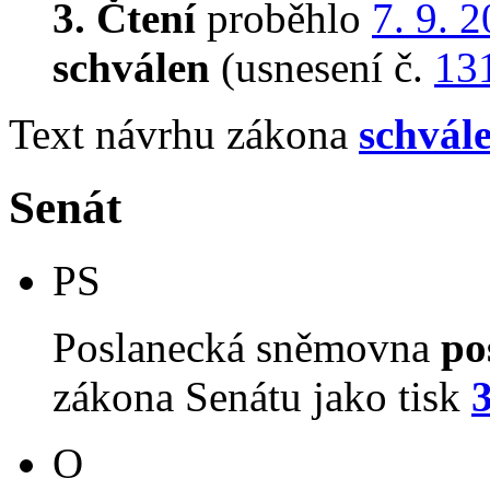
3. Čtení
proběhlo
7. 9. 
schválen
(usnesení č.
13
Text návrhu zákona
schvál
Senát
PS
Poslanecká sněmovna
po
zákona Senátu jako tisk
O