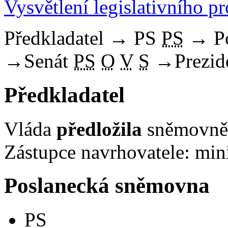
Vysvětlení legislativního p
Předkladatel
→
PS
PS
→
P
→
Senát
PS
O
V
S
→
Prezid
Předkladatel
Vláda
předložila
sněmovně 
Zástupce navrhovatele: minis
Poslanecká sněmovna
PS