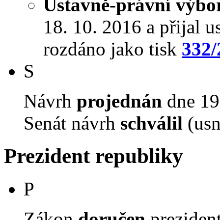
Ústavně-právní výbo
18. 10. 2016 a přijal u
rozdáno jako tisk
332/
S
Návrh
projednán
dne 19.
Senát návrh
schválil
(usn
Prezident republiky
P
Zákon
doručen
prezident