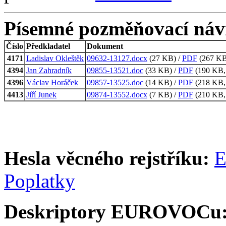
Písemné pozměňovací náv
Číslo
Předkladatel
Dokument
4171
Ladislav Okleštěk
09632-13127.docx
(27 KB) /
PDF
(267 KB,
4394
Jan Zahradník
09855-13521.doc
(33 KB) /
PDF
(190 KB, 
4396
Václav Horáček
09857-13525.doc
(14 KB) /
PDF
(218 KB, 
4413
Jiří Junek
09874-13552.docx
(7 KB) /
PDF
(210 KB, 
Hesla věcného rejstříku:
E
Poplatky
Deskriptory EUROVOCu