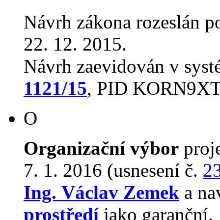
Návrh zákona rozeslán p
22. 12. 2015.
Návrh zaevidován v sys
1121/15
, PID KORN9X
O
Organizační výbor
proj
7. 1. 2016 (usnesení č.
2
Ing. Václav Zemek
a na
prostředí
jako garanční.