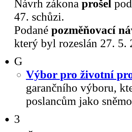
Návrh zákona
prošel
podr
47. schůzi.
Podané
pozměňovací ná
který byl rozeslán 27. 5.
G
Výbor pro životní pro
garančního výboru, kt
poslancům jako sněmo
3