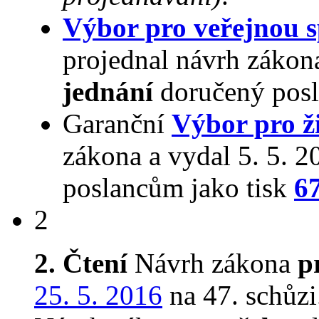
Výbor pro veřejnou s
projednal návrh zákon
jednání
doručený posl
Garanční
Výbor pro ži
zákona a vydal 5. 5. 
poslancům jako tisk
6
2
2. Čtení
Návrh zákona
p
25. 5. 2016
na 47. schůzi