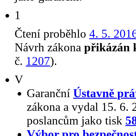
1
Čtení proběhlo
4. 5. 201
Návrh zákona
přikázán 
č.
1207
).
V
Garanční
Ústavně prá
zákona a vydal 15. 6.
poslancům jako tisk
5
Výbor pro bezpečnos