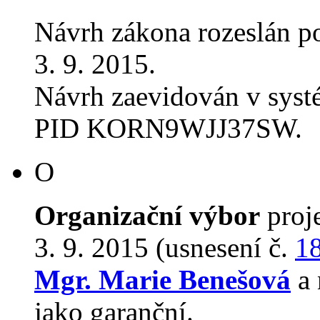
Návrh zákona rozeslán p
3. 9. 2015.
Návrh zaevidován v sys
PID KORN9WJJ37SW.
O
Organizační výbor
proj
3. 9. 2015 (usnesení č.
1
Mgr. Marie Benešová
a 
jako garanční.