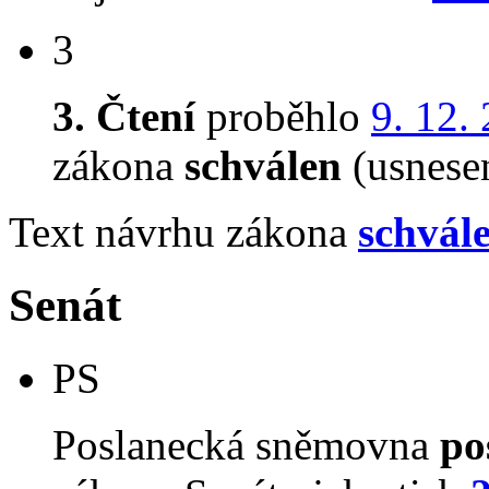
3
3. Čtení
proběhlo
9. 12.
zákona
schválen
(usnese
Text návrhu zákona
schvál
Senát
PS
Poslanecká sněmovna
po