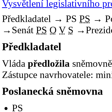
Vysvětlení legislativního p
Předkladatel
→
PS
PS
→
P
→
Senát
PS
O
V
S
→
Prezid
Předkladatel
Vláda
předložila
sněmovně 
Zástupce navrhovatele: mini
Poslanecká sněmovna
PS