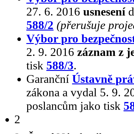
27. 6. 2016
usnesení
d
588/2
(přerušuje proj
Výbor pro bezpečnos
2. 9. 2016
záznam z j
tisk
588/3
.
Garanční
Ústavně prá
zákona a vydal 5. 9. 
poslancům jako tisk
5
2