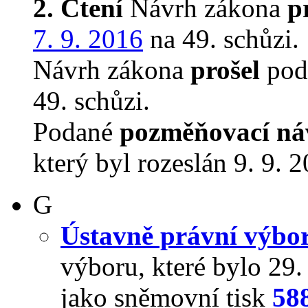
2. Čtení
Návrh zákona
p
7. 9. 2016
na 49. schůzi.
Návrh zákona
prošel
podr
49. schůzi.
Podané
pozměňovací ná
který byl rozeslán 9. 9. 
G
Ústavně právní výbo
výboru, které bylo 29
jako sněmovní tisk
58