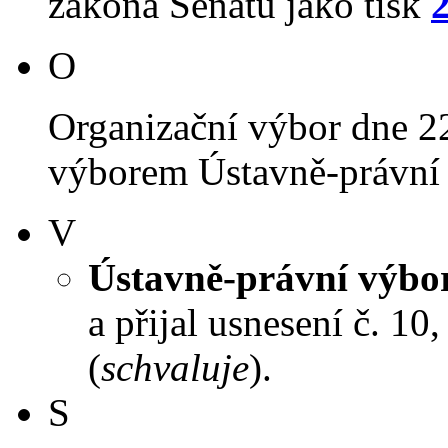
zákona Senátu jako tisk
O
Organizační výbor dne 2
výborem Ústavně-právní 
V
Ústavně-právní výbo
a přijal usnesení č. 10
(
schvaluje
).
S