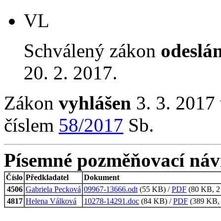
VL
Schválený zákon
odeslá
20. 2. 2017.
Zákon
vyhlášen
3. 3. 2017 
číslem
58/2017
Sb.
Písemné pozměňovací náv
Číslo
Předkladatel
Dokument
4506
Gabriela Pecková
09967-13666.odt
(55 KB) /
PDF
(80 KB, 2 
4817
Helena Válková
10278-14291.doc
(84 KB) /
PDF
(389 KB, 