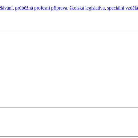
ělávání
,
průběžná profesní příprava
,
školská legislativa
,
speciální vzděl