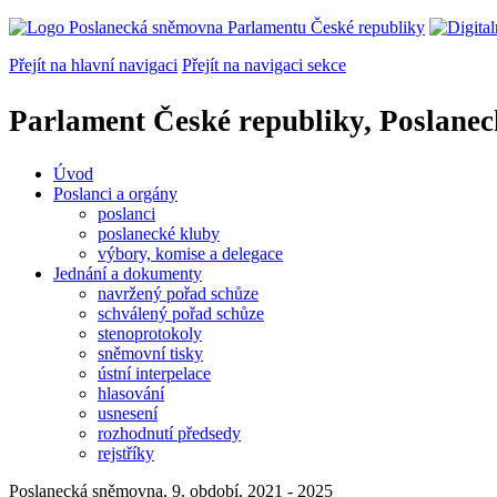
Přejít na hlavní navigaci
Přejít na navigaci sekce
Parlament České republiky, Poslane
Úvod
Poslanci a orgány
poslanci
poslanecké kluby
výbory, komise a delegace
Jednání a dokumenty
navržený pořad schůze
schválený pořad schůze
stenoprotokoly
sněmovní tisky
ústní interpelace
hlasování
usnesení
rozhodnutí předsedy
rejstříky
Poslanecká sněmovna, 9. období, 2021 - 2025