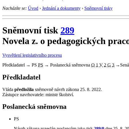
Nacházíte se:
Úvod
›
Jednání a dokumenty
›
Sněmovní tisky
Sněmovní tisk
289
Novela z. o pedagogických prac
Vysvětlení legislativního procesu
Předkladatel
→
PS
PS
→
Poslanecká sněmovna
O
1
V
2
G
3
→
Sená
Předkladatel
Vláda
předložila
sněmovně návrh zákona 25. 8. 2022.
Zástupce navrhovatele: ministr školství.
Poslanecká sněmovna
PS
Návrh zákona rozeslán poslancům jako tisk
289/0
dne 25. 8. 2