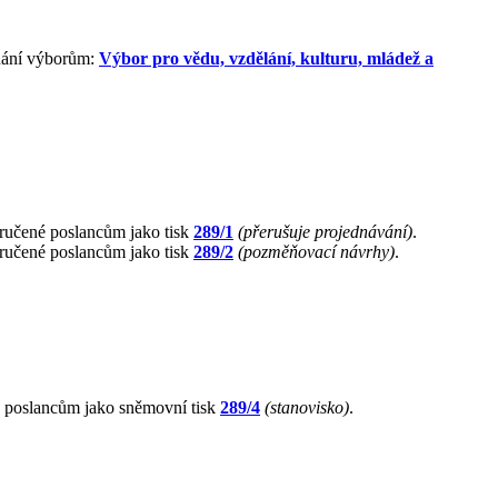
dnání výborům:
Výbor pro vědu, vzdělání, kulturu, mládež a
učené poslancům jako tisk
289/1
(přerušuje projednávání)
.
učené poslancům jako tisk
289/2
(pozměňovací návrhy)
.
o poslancům jako sněmovní tisk
289/4
(stanovisko)
.