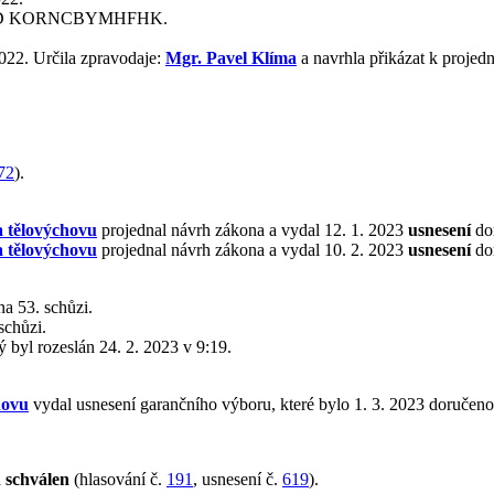
ID KORNCBYMHFHK.
022. Určila zpravodaje:
Mgr. Pavel Klíma
a navrhla přikázat k proje
72
).
a tělovýchovu
projednal návrh zákona a vydal 12. 1. 2023
usnesení
dor
a tělovýchovu
projednal návrh zákona a vydal 10. 2. 2023
usnesení
dor
a 53. schůzi.
schůzi.
rý byl rozeslán 24. 2. 2023 v 9:19.
hovu
vydal usnesení garančního výboru, které bylo 1. 3. 2023 doručen
a
schválen
(hlasování č.
191
, usnesení č.
619
).