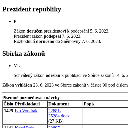
Prezident republiky
P
Zákon
doručen
prezidentovi k podepsání 5. 6. 2023.
Prezident zákon
podepsal
7. 6. 2023.
Rozhodnutí
doručeno
do Sněmovny 7. 6. 2023.
Sbírka zákonů
VL
Schválený zákon
odeslán
k publikaci ve Sbírce zákonů 14. 6. 
Zákon
vyhlášen
23. 6. 2023 ve Sbírce zákonů v částce 90 pod čísle
Písemné pozměňovací návrhy
Číslo
Předkladatel
Dokument
Popis
1425
Ivo Vondrák
22681-
35284.docx
(27 KB)
1441
Karel Rais
22697-