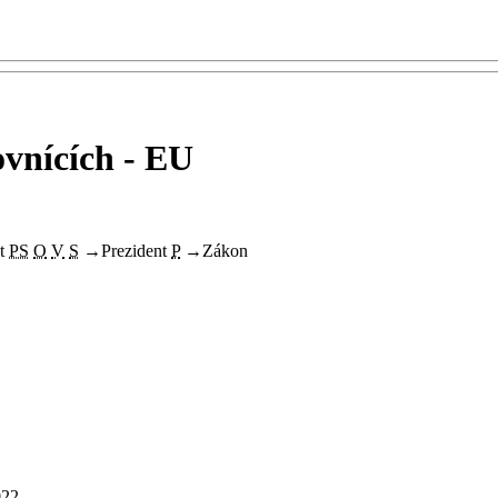
ovnících - EU
t
PS
O
V
S
→
Prezident
P
→
Zákon
022.