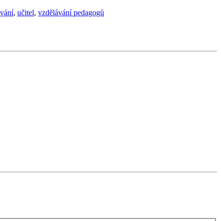
ávání
,
učitel
,
vzdělávání pedagogů