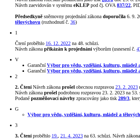
Návrh zaevidován v systému
eKLEP
pod čj. OVA
837/22
, P
Předsedkyně
sněmovny projednání zákona
doporučila
6. 9. 2
tělovýchovu
(rozhodnutí č.
36
)
1
Čtení proběhlo
16. 12. 2022
na 48. schůzi.
Návrh zákona
přikázán k projednání
výborům (usnesení č.
4
V
Garanční
Výbor pro vědu, vzdělání, kulturu, mládež 
Garanční
Výbor pro vědu, vzdělání, kulturu, mládež 
2
2. Čtení
Návrh zákona
prošel
obecnou rozpravou
23. 2. 2023
n
Návrh zákona
prošel
podrobnou rozpravou 23. 2. 2023 na 53. 
Podané
pozměňovací návrhy
zpracovány jako tisk
289/3
, kte
G
Výbor pro vědu, vzdělání, kulturu, mládež a tělovýc
3
3. Čtení
proběhlo
19.
,
21. 4. 2023
na 63. schůzi.
Návrh zákon