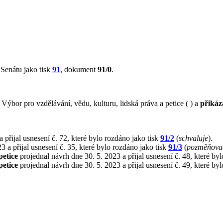
Senátu jako tisk
91
, dokument
91/0
.
bor pro vzdělávání, vědu, kulturu, lidská práva a petice ( ) a
přikáz
 přijal usnesení č. 72, které bylo rozdáno jako tisk
91/2
(
schvaluje
).
 a přijal usnesení č. 35, které bylo rozdáno jako tisk
91/3
(
pozměňovac
petice
projednal návrh dne 30. 5. 2023 a přijal usnesení č. 48, které by
petice
projednal návrh dne 30. 5. 2023 a přijal usnesení č. 49, které by