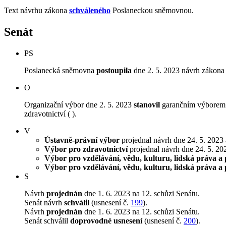
Text návrhu zákona
schváleného
Poslaneckou sněmovnou.
Senát
PS
Poslanecká sněmovna
postoupila
dne 2. 5. 2023 návrh zákona 
O
Organizační výbor dne 2. 5. 2023
stanovil
garančním výborem Vý
zdravotnictví ( ).
V
Ústavně-právní výbor
projednal návrh dne 24. 5. 2023 a
Výbor pro zdravotnictví
projednal návrh dne 24. 5. 2023
Výbor pro vzdělávání, vědu, kulturu, lidská práva a 
Výbor pro vzdělávání, vědu, kulturu, lidská práva a 
S
Návrh
projednán
dne 1. 6. 2023 na 12. schůzi Senátu.
Senát návrh
schválil
(usnesení č.
199
).
Návrh
projednán
dne 1. 6. 2023 na 12. schůzi Senátu.
Senát schválil
doprovodné usnesení
(usnesení č.
200
).