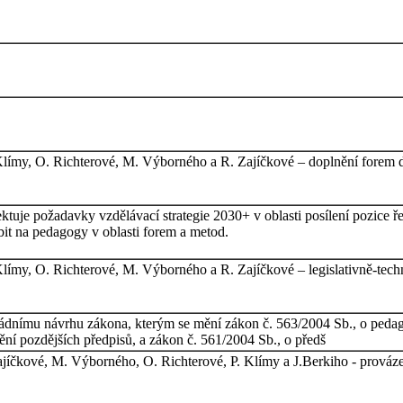
 Klímy, O. Richterové, M. Výborného a R. Zajíčkové – doplnění forem 
tuje požadavky vzdělávací strategie 2030+ v oblasti posílení pozice ř
bit na pedagogy v oblasti forem a metod.
 Klímy, O. Richterové, M. Výborného a R. Zajíčkové – legislativně-tech
ádnímu návrhu zákona, kterým se mění zákon č. 563/2004 Sb., o peda
ění pozdějších předpisů, a zákon č. 561/2004 Sb., o předš
jíčkové, M. Výborného, O. Richterové, P. Klímy a J.Berkiho - prováze