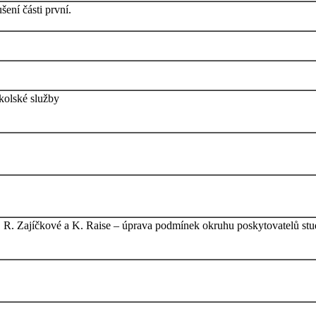
ení části první.
školské služby
, R. Zajíčkové a K. Raise – úprava podmínek okruhu poskytovatelů st