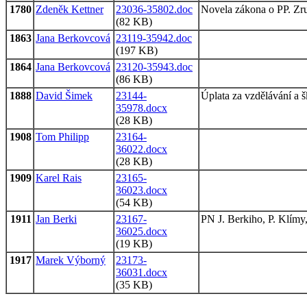
1780
Zdeněk Kettner
23036-35802.doc
Novela zákona o PP. Zruš
(82 KB)
1863
Jana Berkovcová
23119-35942.doc
(197 KB)
1864
Jana Berkovcová
23120-35943.doc
(86 KB)
1888
David Šimek
23144-
Úplata za vzdělávání a 
35978.docx
(28 KB)
1908
Tom Philipp
23164-
36022.docx
(28 KB)
1909
Karel Rais
23165-
36023.docx
(54 KB)
1911
Jan Berki
23167-
PN J. Berkiho, P. Klímy
36025.docx
(19 KB)
1917
Marek Výborný
23173-
36031.docx
(35 KB)