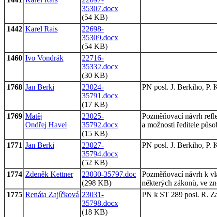
35307.docx
(54 KB)
1442
Karel Rais
22698-
35309.docx
(54 KB)
1460
Ivo Vondrák
22716-
35332.docx
(30 KB)
1768
Jan Berki
23024-
PN posl. J. Berkiho, P.
35791.docx
(17 KB)
1769
Matěj
23025-
Pozměňovací návrh reflek
Ondřej Havel
35792.docx
a možnosti ředitele půso
(15 KB)
1771
Jan Berki
23027-
PN posl. J. Berkiho, P.
35794.docx
(52 KB)
1774
Zdeněk Kettner
23030-35797.doc
Pozměňovací návrh k vl
(298 KB)
některých zákonů, ve zn
1775
Renáta Zajíčková
23031-
PN k ST 289 posl. R. Za
35798.docx
(18 KB)