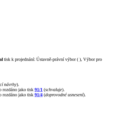
al
tisk k projednání: Ústavně-právní výbor ( ), Výbor pro
í návrhy
).
lo rozdáno jako tisk
91/1
(
schvaluje
).
lo rozdáno jako tisk
91/4
(
doprovodné usnesení
).