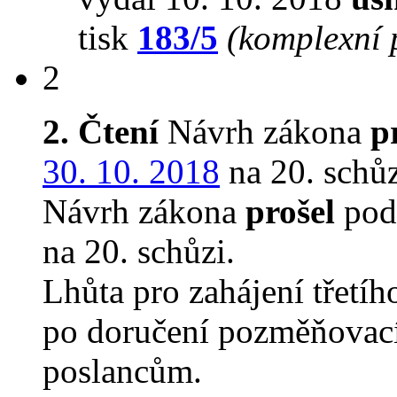
tisk
183/5
(komplexní 
2
2. Čtení
Návrh zákona
p
30. 10. 2018
na 20. schůz
Návrh zákona
prošel
pod
na 20. schůzi.
Lhůta pro zahájení třetíh
po doručení pozměňovací
poslancům.