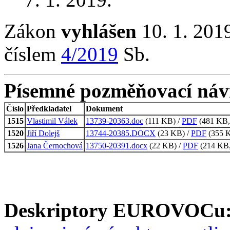
Zákon
vyhlášen
10. 1. 2019
číslem
4/2019
Sb.
Písemné pozměňovací náv
Číslo
Předkladatel
Dokument
1515
Vlastimil Válek
13739-20363.doc
(111 KB) /
PDF
(481 KB, 
1520
Jiří Dolejš
13744-20385.DOCX
(23 KB) /
PDF
(355 K
1526
Jana Černochová
13750-20391.docx
(22 KB) /
PDF
(214 KB, 
Deskriptory EUROVOCu