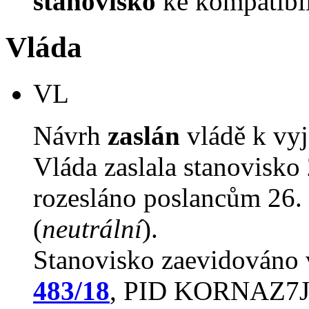
stanovisko
ke kompatibil
Vláda
VL
Návrh
zaslán
vládě k vyj
Vláda zaslala stanovisko
rozesláno poslancům 26. 
(
neutrální
).
Stanovisko zaevidováno
483/18
, PID KORNAZ7