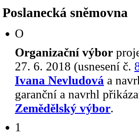
Poslanecká sněmovna
O
Organizační výbor
proj
27. 6. 2018 (usnesení č.
Ivana Nevludová
a navr
garanční a navrhl přikáz
Zemědělský výbor
.
1