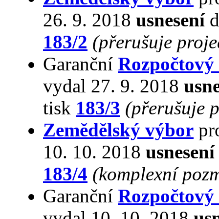
26. 9. 2018
usnesení
d
183/2
(přerušuje proj
Garanční
Rozpočtový
vydal 27. 9. 2018
usne
tisk
183/3
(přerušuje 
Zemědělský výbor
pro
10. 10. 2018
usnesení
183/4
(komplexní pozm
Garanční
Rozpočtový
vydal 10. 10. 2018
us