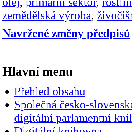
olej
,
primární sektor
,
rostli
zemědělská výroba
,
živočiš
Navržené změny předpisů
Hlavní menu
Přehled obsahu
Společná česko-slovensk
digitální parlamentní kn
Digitální knihovna