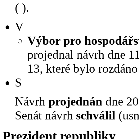
( ).
V
Výbor pro hospodářst
projednal návrh dne 11.
13, které bylo rozdáno
S
Návrh
projednán
dne 20.
Senát návrh
schválil
(usn
Prezident republiky