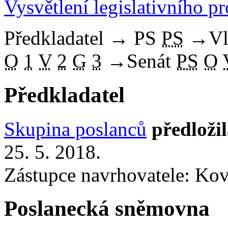
Vysvětlení legislativního p
Předkladatel
→
PS
PS
→
Vl
O
1
V
2
G
3
→
Senát
PS
O
Předkladatel
Skupina poslanců
předloži
25. 5. 2018.
Zástupce navrhovatele: Ková
Poslanecká sněmovna