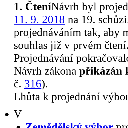
1. Čtení
Návrh byl proje
11. 9. 2018
na 19. schůz
projednáváním tak, aby 
souhlas již v prvém čtení
Projednávání pokračovalo
Návrh zákona
přikázán 
č.
316
).
Lhůta k projednání výbo
V
Zemědělský výbor
pro