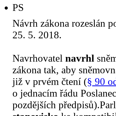
PS
Návrh zákona rozeslán p
25. 5. 2018.
Navrhovatel
navrhl
sněm
zákona tak, aby sněmovn
již v prvém čtení (
§ 90 o
o jednacím řádu Poslane
pozdějších předpisů).Parl