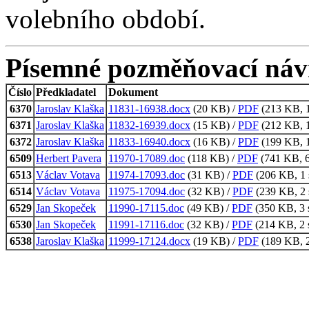
volebního období.
Písemné pozměňovací náv
Číslo
Předkladatel
Dokument
6370
Jaroslav Klaška
11831-16938.docx
(20 KB) /
PDF
(213 KB, 1
6371
Jaroslav Klaška
11832-16939.docx
(15 KB) /
PDF
(212 KB, 1
6372
Jaroslav Klaška
11833-16940.docx
(16 KB) /
PDF
(199 KB, 1
6509
Herbert Pavera
11970-17089.doc
(118 KB) /
PDF
(741 KB, 6
6513
Václav Votava
11974-17093.doc
(31 KB) /
PDF
(206 KB, 1 
6514
Václav Votava
11975-17094.doc
(32 KB) /
PDF
(239 KB, 2 
6529
Jan Skopeček
11990-17115.doc
(49 KB) /
PDF
(350 KB, 3 s
6530
Jan Skopeček
11991-17116.doc
(32 KB) /
PDF
(214 KB, 2 s
6538
Jaroslav Klaška
11999-17124.docx
(19 KB) /
PDF
(189 KB, 2