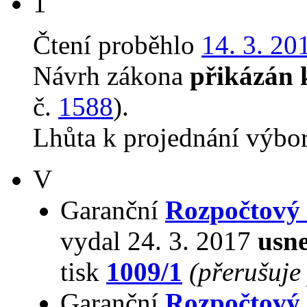
1
Čtení proběhlo
14. 3. 20
Návrh zákona
přikázán 
č.
1588
).
Lhůta k projednání výbo
V
Garanční
Rozpočtový
vydal 24. 3. 2017
usne
tisk
1009/1
(přerušuje
Garanční
Rozpočtový