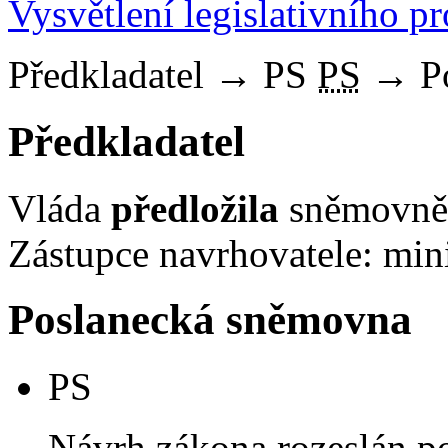
Vysvětlení legislativního p
Předkladatel
→
PS
PS
→
P
Předkladatel
Vláda
předložila
sněmovně 
Zástupce navrhovatele: mini
Poslanecká sněmovna
PS
Návrh zákona rozeslán p