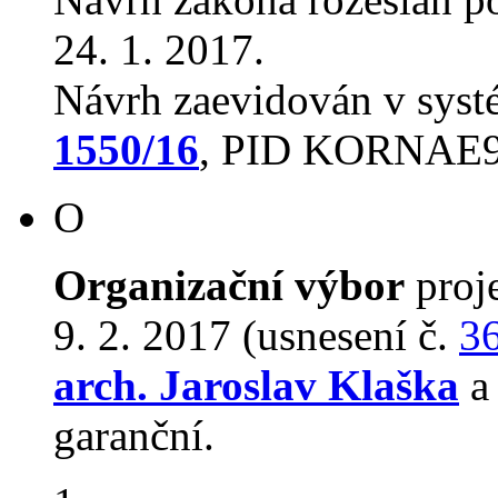
24. 1. 2017.
Návrh zaevidován v sys
1550/16
, PID KORNAE
O
Organizační výbor
proj
9. 2. 2017 (usnesení č.
3
arch. Jaroslav Klaška
a
garanční.