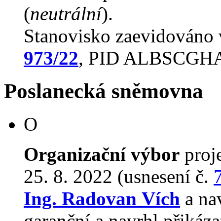
(
neutrální
).
Stanovisko zaevidováno
973/22
, PID ALBSCG
Poslanecká sněmovna
O
Organizační výbor
proj
25. 8. 2022 (usnesení č.
Ing. Radovan Vích
a na
garanční a navrhl přikáz