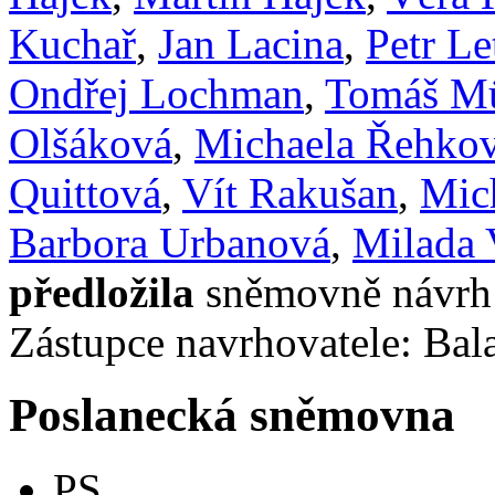
Kuchař
,
Jan Lacina
,
Petr Le
Ondřej Lochman
,
Tomáš Mü
Olšáková
,
Michaela Řehko
Quittová
,
Vít Rakušan
,
Mich
Barbora Urbanová
,
Milada 
předložila
sněmovně návrh 
Zástupce navrhovatele: Balaš
Poslanecká sněmovna
PS