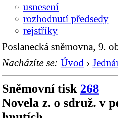
usnesení
rozhodnutí předsedy
rejstříky
Poslanecká sněmovna, 9. o
Nacházíte se:
Úvod
›
Jedná
Sněmovní tisk
268
Novela z. o sdruž. v p
hnutích