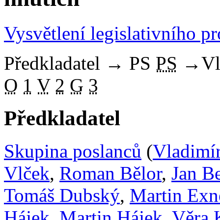
Vysvětlení legislativního p
Předkladatel
→
PS
PS
→
Vl
O
1
V
2
G
3
Předkladatel
Skupina poslanců
(
Vladimír
Vlček
,
Roman Bělor
,
Jan B
Tomáš Dubský
,
Martin Exn
Hájek
,
Martin Hájek
,
Věra 