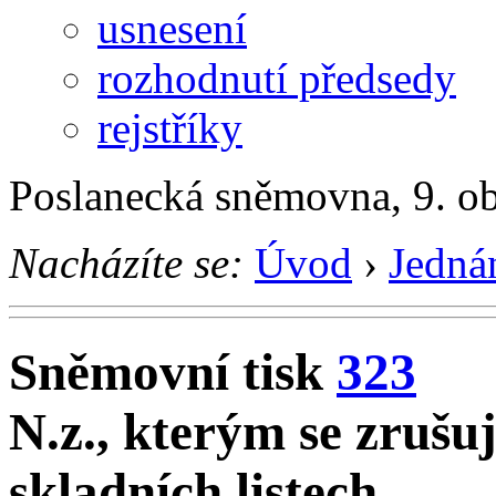
usnesení
rozhodnutí předsedy
rejstříky
Poslanecká sněmovna, 9. o
Nacházíte se:
Úvod
›
Jedná
Sněmovní tisk
323
N.z., kterým se zrušu
skladních listech