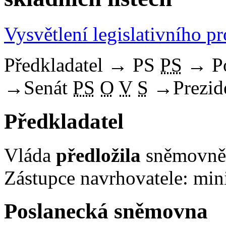
Vysvětlení legislativního p
Předkladatel
→
PS
PS
→
P
→
Senát
PS
O
V
S
→
Prezid
Předkladatel
Vláda
předložila
sněmovně 
Zástupce navrhovatele: mini
Poslanecká sněmovna