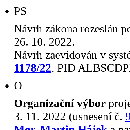
PS
Návrh zákona rozeslán p
26. 10. 2022.
Návrh zaevidován v sys
1178/22
, PID ALBSCD
O
Organizační výbor
proj
3. 11. 2022 (usnesení č.
Mgr. Martin Hájek
a na