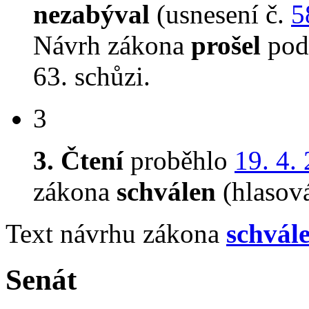
nezabýval
(usnesení č.
5
Návrh zákona
prošel
podr
63. schůzi.
3
3. Čtení
proběhlo
19. 4.
zákona
schválen
(hlasov
Text návrhu zákona
schvál
Senát