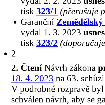
vydal 2. 2. 2023
usnes
tisk
323/1
(přerušuje 
Garanční
Zemědělský
vydal 1. 3. 2023
usnes
tisk
323/2
(doporučuje
2
2. Čtení
Návrh zákona
p
18. 4. 2023
na 63. schůzi
V podrobné rozpravě byl 
schválen návrh, aby se g