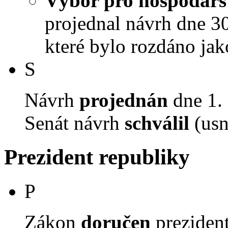
Výbor pro hospodářst
projednal návrh dne 30.
které bylo rozdáno jak
S
Návrh
projednán
dne 1. 
Senát návrh
schválil
(usn
Prezident republiky
P
Zákon
doručen
prezident