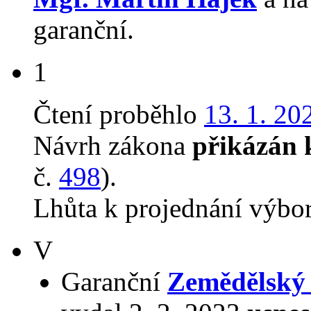
garanční.
1
Čtení proběhlo
13. 1. 20
Návrh zákona
přikázán 
č.
498
).
Lhůta k projednání výbo
V
Garanční
Zemědělský