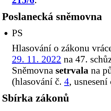
Poslanecká sněmovna
PS
Hlasování o zákonu vrác
29. 11. 2022
na 47. schůz
Sněmovna
setrvala
na p
(hlasování č.
4
, usnesení
Sbírka zákonů