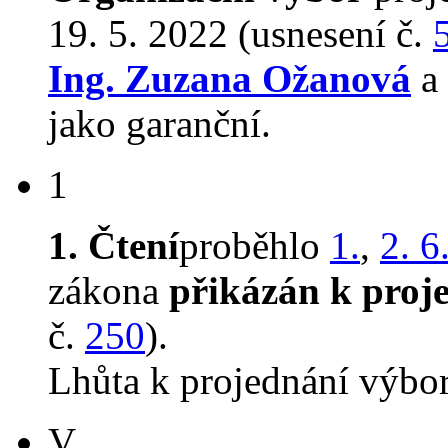
19. 5. 2022 (usnesení č.
Ing. Zuzana Ožanová
a 
jako garanční.
1
1. Čtení
proběhlo
1.
,
2. 6
zákona
přikázán k proj
č.
250
).
Lhůta k projednání výbo
V