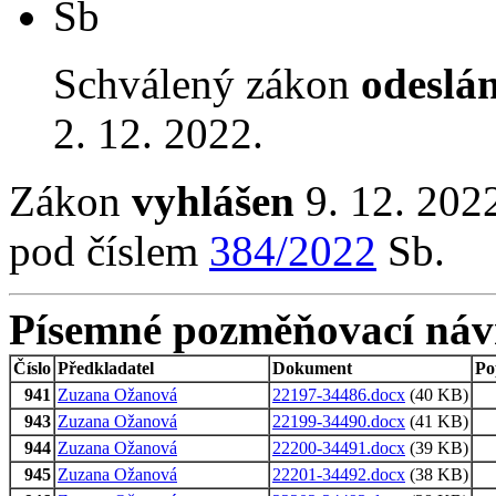
Sb
Schválený zákon
odeslá
2. 12. 2022.
Zákon
vyhlášen
9. 12. 2022
pod číslem
384/2022
Sb.
Písemné pozměňovací náv
Číslo
Předkladatel
Dokument
Po
941
Zuzana Ožanová
22197-34486.docx
(40 KB)
943
Zuzana Ožanová
22199-34490.docx
(41 KB)
944
Zuzana Ožanová
22200-34491.docx
(39 KB)
945
Zuzana Ožanová
22201-34492.docx
(38 KB)