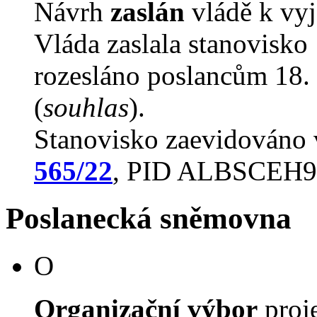
Návrh
zaslán
vládě k vyj
Vláda zaslala stanovisko
rozesláno poslancům 18. 
(
souhlas
).
Stanovisko zaevidováno
565/22
, PID ALBSCEH
Poslanecká sněmovna
O
Organizační výbor
proj