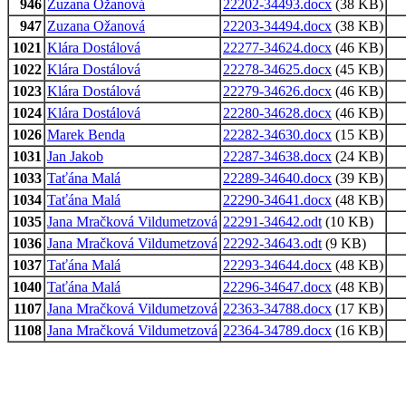
946
Zuzana Ožanová
22202-34493.docx
(38 KB)
947
Zuzana Ožanová
22203-34494.docx
(38 KB)
1021
Klára Dostálová
22277-34624.docx
(46 KB)
1022
Klára Dostálová
22278-34625.docx
(45 KB)
1023
Klára Dostálová
22279-34626.docx
(46 KB)
1024
Klára Dostálová
22280-34628.docx
(46 KB)
1026
Marek Benda
22282-34630.docx
(15 KB)
1031
Jan Jakob
22287-34638.docx
(24 KB)
1033
Taťána Malá
22289-34640.docx
(39 KB)
1034
Taťána Malá
22290-34641.docx
(48 KB)
1035
Jana Mračková Vildumetzová
22291-34642.odt
(10 KB)
1036
Jana Mračková Vildumetzová
22292-34643.odt
(9 KB)
1037
Taťána Malá
22293-34644.docx
(48 KB)
1040
Taťána Malá
22296-34647.docx
(48 KB)
1107
Jana Mračková Vildumetzová
22363-34788.docx
(17 KB)
1108
Jana Mračková Vildumetzová
22364-34789.docx
(16 KB)