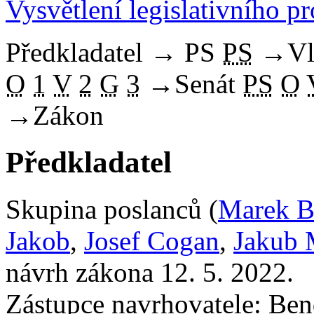
Vysvětlení legislativního p
Předkladatel
→
PS
PS
→
Vl
O
1
V
2
G
3
→
Senát
PS
O
→
Zákon
Předkladatel
Skupina poslanců (
Marek B
Jakob
,
Josef Cogan
,
Jakub 
návrh zákona 12. 5. 2022.
Zástupce navrhovatele: Bend