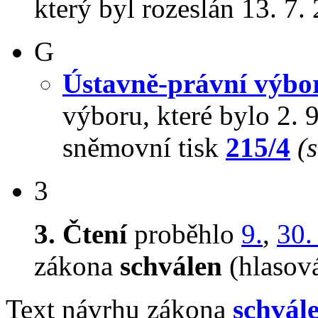
který byl rozeslán 13. 7.
G
Ústavně-právní výbo
výboru, které bylo 2.
sněmovní tisk
215/4
(
3
3. Čtení
proběhlo
9.
,
30.
zákona
schválen
(hlasov
Text návrhu zákona
schvál