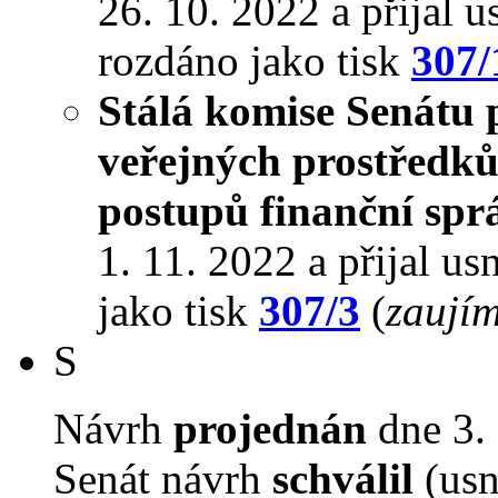
26. 10. 2022 a přijal u
rozdáno jako tisk
307/
Stálá komise Senátu
veřejných prostředků
postupů finanční spr
1. 11. 2022 a přijal us
jako tisk
307/3
(
zaujím
S
Návrh
projednán
dne 3. 
Senát návrh
schválil
(usn