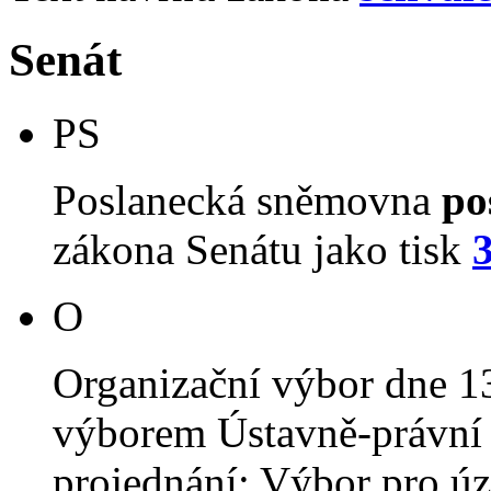
Senát
PS
Poslanecká sněmovna
po
zákona Senátu jako tisk
O
Organizační výbor dne 1
výborem Ústavně-právní 
projednání: Výbor pro úz