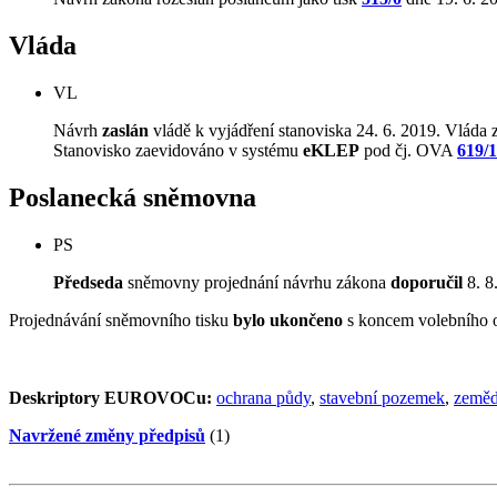
Vláda
VL
Návrh
zaslán
vládě k vyjádření stanoviska 24. 6. 2019. Vláda z
Stanovisko zaevidováno v systému
eKLEP
pod čj. OVA
619/
Poslanecká sněmovna
PS
Předseda
sněmovny projednání návrhu zákona
doporučil
8. 8
Projednávání sněmovního tisku
bylo ukončeno
s koncem volebního 
Deskriptory EUROVOCu:
ochrana půdy
,
stavební pozemek
,
zeměd
Navržené změny předpisů
(1)