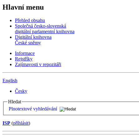
Hlavní menu
Přehled obsahu
Společná česko-slovenská
digitální parlamentní knihovna
Digitální knihovna
České sněmy
Informace
Rejstříky
Zajímavosti v repozitáři
English
Česky
Hledat
Plnotextové vyhledávání
ISP
(
příhlásit
)