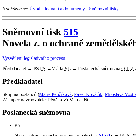
Nacházíte se:
Úvod
›
Jednání a dokumenty
›
Sněmovní tisky
Sněmovní tisk
515
Novela z. o ochraně zemědělské
Vysvětlení legislativního procesu
Předkladatel
→
PS
PS
→
Vláda
VL
→
Poslanecká sněmovna
O
1
V
Předkladatel
Skupina poslanců (
Marie Pěnčíková
,
Pavel Kováčik
,
Miloslava Vostr
Zástupce navrhovatele: Pěnčíková M. a další.
Poslanecká sněmovna
PS
Návrh zákona rozeslán poslancům jako tisk
515/0
dne 19. 6. 20