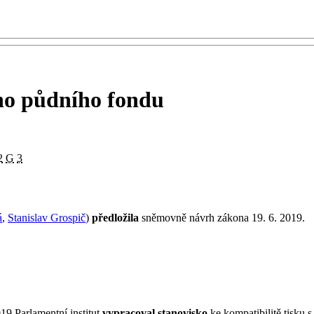
ho půdního fondu
2
G
3
á
,
Stanislav Grospič
)
předložila
sněmovně návrh zákona 19. 6. 2019.
19.Parlamentní institut
vypracoval stanovisko
ke kompatibilitě tisku