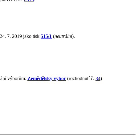
4. 7. 2019 jako tisk
515/1
(
neutrální
).
dnání výborům:
Zemědělský výbor
(rozhodnutí č.
34
)