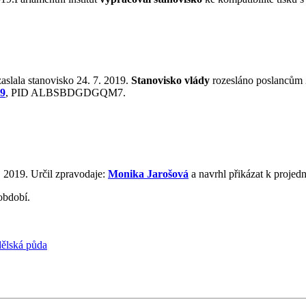
aslala stanovisko 24. 7. 2019.
Stanovisko vlády
rozesláno poslancům 2
19
, PID ALBSBDGDGQM7.
. 2019. Určil zpravodaje:
Monika Jarošová
a navrhl přikázat k proje
období.
ělská půda