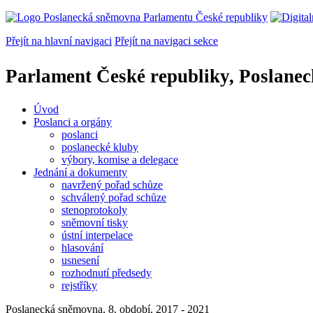
Přejít na hlavní navigaci
Přejít na navigaci sekce
Parlament České republiky, Poslane
Úvod
Poslanci a orgány
poslanci
poslanecké kluby
výbory, komise a delegace
Jednání a dokumenty
navržený pořad schůze
schválený pořad schůze
stenoprotokoly
sněmovní tisky
ústní interpelace
hlasování
usnesení
rozhodnutí předsedy
rejstříky
Poslanecká sněmovna, 8. období, 2017 - 2021