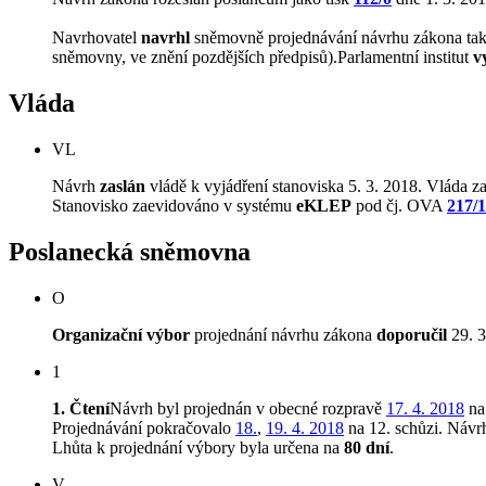
Navrhovatel
navrhl
sněmovně projednávání návrhu zákona tak, 
sněmovny, ve znění pozdějších předpisů).Parlamentní institut
v
Vláda
VL
Návrh
zaslán
vládě k vyjádření stanoviska 5. 3. 2018. Vláda za
Stanovisko zaevidováno v systému
eKLEP
pod čj. OVA
217/
Poslanecká sněmovna
O
Organizační výbor
projednání návrhu zákona
doporučil
29. 3
1
1. Čtení
Návrh byl projednán v obecné rozpravě
17. 4. 2018
na
Projednávání pokračovalo
18.
,
19. 4. 2018
na 12. schůzi. Náv
Lhůta k projednání výbory byla určena na
80 dní
.
V