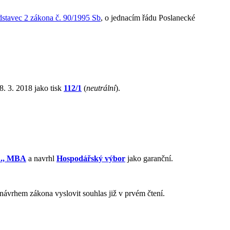
dstavec 2 zákona č. 90/1995 Sb
, o jednacím řádu Poslanecké
. 3. 2018 jako tisk
112/1
(
neutrální
).
D., MBA
a navrhl
Hospodářský výbor
jako garanční.
návrhem zákona vyslovit souhlas již v prvém čtení.