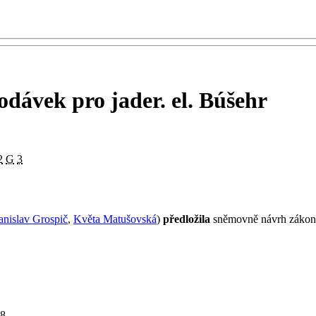
odávek pro jader. el. Búšehr
2
G
3
anislav Grospič
,
Květa Matušovská
)
předložila
sněmovně návrh zákona
8.