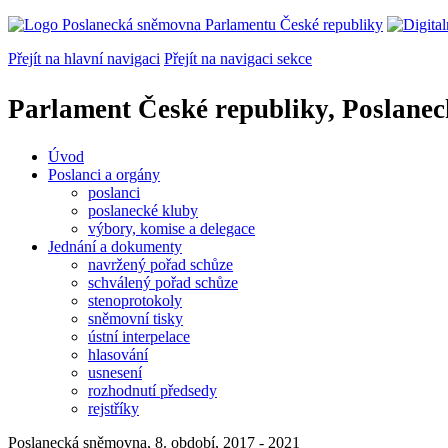
Přejít na hlavní navigaci
Přejít na navigaci sekce
Parlament České republiky, Poslane
Úvod
Poslanci a orgány
poslanci
poslanecké kluby
výbory, komise a delegace
Jednání a dokumenty
navržený pořad schůze
schválený pořad schůze
stenoprotokoly
sněmovní tisky
ústní interpelace
hlasování
usnesení
rozhodnutí předsedy
rejstříky
Poslanecká sněmovna, 8. období, 2017 - 2021