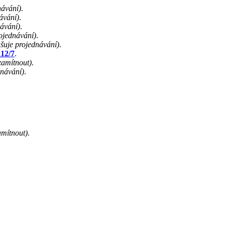
návání)
.
ávání)
.
návání)
.
rojednávání)
.
ušuje projednávání)
.
112/7
.
zamítnout)
.
dnávání)
.
amítnout)
.