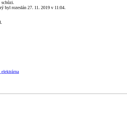
 schůzi.
erý byl rozeslán 27. 11. 2019 v 11:04.
l.
 elektrárna