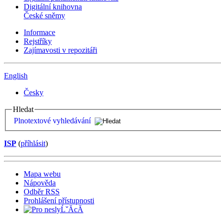
Digitální knihovna
České sněmy
Informace
Rejstříky
Zajímavosti v repozitáři
English
Česky
Hledat
Plnotextové vyhledávání
ISP
(
příhlásit
)
Mapa webu
Nápověda
Odběr RSS
Prohlášení přístupnosti