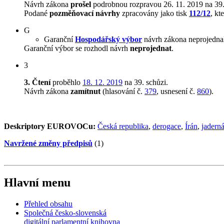
Návrh zákona
prošel
podrobnou rozpravou 26. 11. 2019 na 39.
Podané
pozměňovací návrhy
zpracovány jako tisk
112/12
, kt
G
Garanční
Hospodářský výbor
návrh zákona neprojedna
Garanční výbor se rozhodl návrh
neprojednat
.
3
3. Čtení
proběhlo
18. 12. 2019
na 39. schůzi.
Návrh zákona
zamítnut
(hlasování č.
379
, usnesení č.
860
).
Deskriptory EUROVOCu:
Česká republika
,
derogace
,
Írán
,
jaderná
Navržené změny předpisů
(1)
Hlavní menu
Přehled obsahu
Společná česko-slovenská
digitální parlamentní knihovna