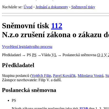
Nacházíte se:
Úvod
›
Jednání a dokumenty
›
Sněmovní tisky
Sněmovní tisk
112
N.z.o zrušení zákona o zákazu d
Vysvětlení legislativního procesu
Předkladatel
→
PS
PS
→
Vláda
VL
→
Poslanecká sněmovna
O
1
V
Předkladatel
Skupina poslanců (
Vojtěch Filip
,
Pavel Kováčik
,
Miloslava Vostrá
,
St
Zástupce navrhovatele: Filip V. a další.
Poslanecká sněmovna
PS
Návrh zákona rozeslán poslancům jako tisk
112/0
dne 1. 3. 201