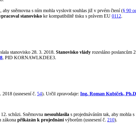
aby sněmovna s ním mohla vyslovit souhlas již v prvém čtení (
§ 90 o
ypracoval stanovisko
ke kompatibilitě tisku s právem EU
0112
.
slala stanovisko 28. 3. 2018.
Stanovisko vlády
rozesláno poslancům 28
18
, PID KORNAWLKDEE3.
. 2018 (usnesení č.
54
). Určil zpravodaje:
Ing. Roman Kubíček, Ph.
 12. schůzi. Sněmovna
nesouhlasila
s projednáváním tak, aby mohla s 
rh zákona
přikázán k projednání
výborům (usnesení č.
210
).