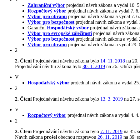
Zahraniční výbor
projednal návrh zákona a vydal 10. 
Rozpočtový výbor
projednal návrh zákona a vydal 7. 6
Výbor pro obranu
projednal návrh zákona a vydal 7. 6
Výbor pro bezpečnost
projednal návrh zákona a vydal 
Garanční
Hospodářský výbor
projednal návrh zákona a
Výbor pro evropské záležitosti
projednal návrh zákona
Výbor pro bezpečnost
projednal návrh zákona a vydal 
Výbor pro obranu
projednal návrh zákona a vydal 29.
2
2. Čtení
Projednávání návrhu zákona bylo
14. 11. 2018
na 20.
Projednávání návrhu zákona bylo
30. 1. 2019
na 26. schůzi
př
V
Hospodářský výbor
projednal návrh zákona a vydal 25
2
2. Čtení
Projednávání návrhu zákona bylo
13. 3. 2019
na 27. 
V
Rozpočtový výbor
projednal návrh zákona a vydal 4. 4
2
2. Čtení
Projednávání návrhu zákona bylo
7. 11. 2019
na 35. s
Návrh zákona
prošel
obecnou rozpravou
26. 11. 2019
na 39. s