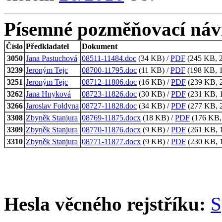
Písemné pozměňovací náv
Číslo
Předkladatel
Dokument
3050
Jana Pastuchová
08511-11484.doc
(34 KB) /
PDF
(245 KB, 2
3239
Jeroným Tejc
08700-11795.doc
(11 KB) /
PDF
(198 KB, 1
3251
Jeroným Tejc
08712-11806.doc
(16 KB) /
PDF
(239 KB, 2
3262
Jana Hnyková
08723-11826.doc
(30 KB) /
PDF
(231 KB, 1
3266
Jaroslav Foldyna
08727-11828.doc
(34 KB) /
PDF
(277 KB, 2
3308
Zbyněk Stanjura
08769-11875.docx
(18 KB) /
PDF
(176 KB, 
3309
Zbyněk Stanjura
08770-11876.docx
(9 KB) /
PDF
(261 KB, 1
3310
Zbyněk Stanjura
08771-11877.docx
(9 KB) /
PDF
(230 KB, 1
Hesla věcného rejstříku:
S