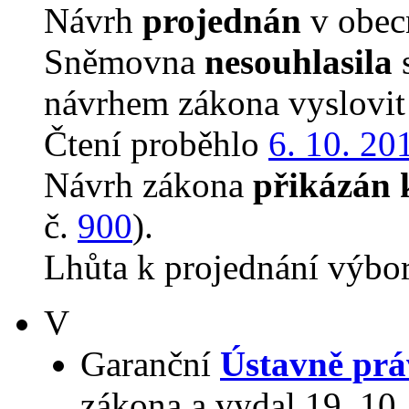
Návrh
projednán
v obecn
Sněmovna
nesouhlasila
s
návrhem zákona vyslovit 
Čtení proběhlo
6. 10. 20
Návrh zákona
přikázán 
č.
900
).
Lhůta k projednání výbo
V
Garanční
Ústavně prá
zákona a vydal 19. 10