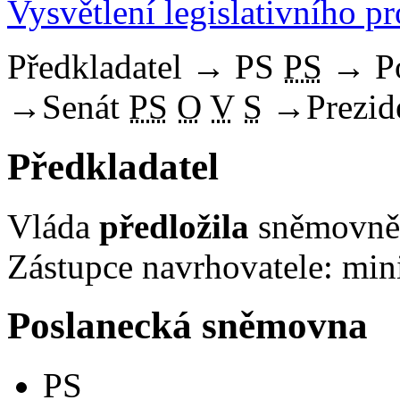
Vysvětlení legislativního p
Předkladatel
→
PS
PS
→
P
→
Senát
PS
O
V
S
→
Prezid
Předkladatel
Vláda
předložila
sněmovně 
Zástupce navrhovatele: minis
Poslanecká sněmovna
PS