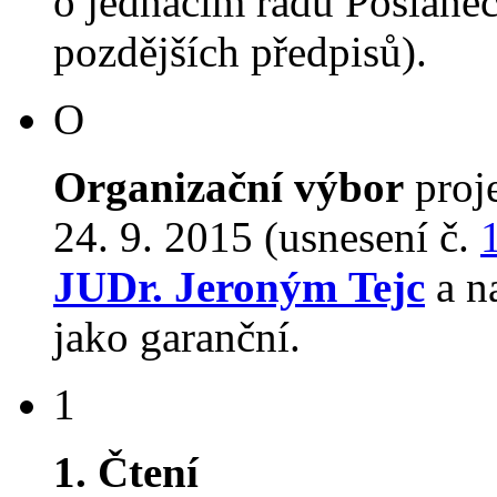
o jednacím řádu Poslane
pozdějších předpisů).
O
Organizační výbor
proj
24. 9. 2015 (usnesení č.
JUDr. Jeroným Tejc
a n
jako garanční.
1
1. Čtení