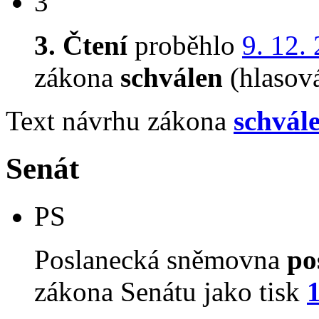
3
3. Čtení
proběhlo
9. 12.
zákona
schválen
(hlasov
Text návrhu zákona
schvál
Senát
PS
Poslanecká sněmovna
po
zákona Senátu jako tisk