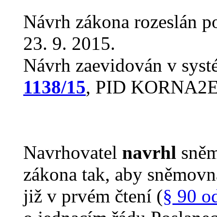
Návrh zákona rozeslán p
23. 9. 2015.
Návrh zaevidován v sys
1138/15
, PID KORNA2
Navrhovatel
navrhl
sněm
zákona tak, aby sněmovn
již v prvém čtení (
§ 90 o