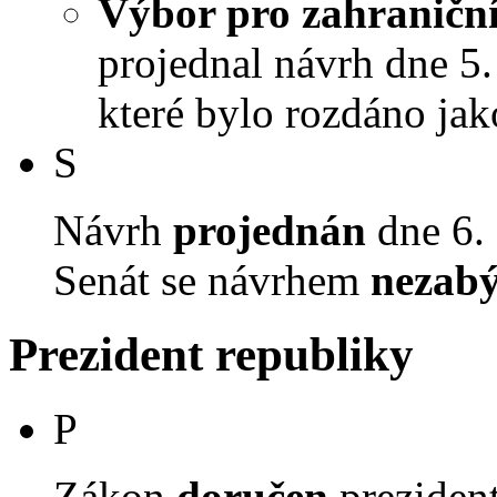
Výbor pro zahraniční
projednal návrh dne 5. 
které bylo rozdáno jak
S
Návrh
projednán
dne 6. 
Senát se návrhem
nezabý
Prezident republiky
P
Zákon
doručen
prezident