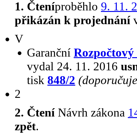
1. Čtení
proběhlo
9. 11. 
přikázán k projednání
v
V
Garanční
Rozpočtový
vydal 24. 11. 2016
usn
tisk
848/2
(doporučuje
2
2. Čtení
Návrh zákona
1
zpět
.