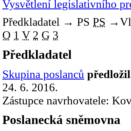
Vysvětlení legislativního p
Předkladatel
→
PS
PS
→
Vl
O
1
V
2
G
3
Předkladatel
Skupina poslanců
předloži
24. 6. 2016.
Zástupce navrhovatele: Ková
Poslanecká sněmovna