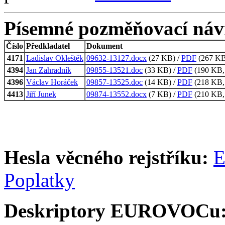
Písemné pozměňovací náv
Číslo
Předkladatel
Dokument
4171
Ladislav Okleštěk
09632-13127.docx
(27 KB) /
PDF
(267 KB,
4394
Jan Zahradník
09855-13521.doc
(33 KB) /
PDF
(190 KB, 
4396
Václav Horáček
09857-13525.doc
(14 KB) /
PDF
(218 KB, 
4413
Jiří Junek
09874-13552.docx
(7 KB) /
PDF
(210 KB, 
Hesla věcného rejstříku:
E
Poplatky
Deskriptory EUROVOCu