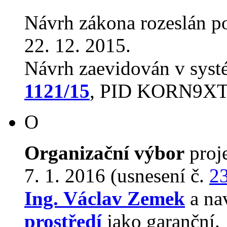
Návrh zákona rozeslán p
22. 12. 2015.
Návrh zaevidován v sys
1121/15
, PID KORN9X
O
Organizační výbor
proj
7. 1. 2016 (usnesení č.
2
Ing. Václav Zemek
a na
prostředí
jako garanční.