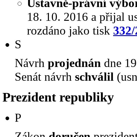
Ústavně-právní výbo
18. 10. 2016 a přijal u
rozdáno jako tisk
332/
S
Návrh
projednán
dne 19.
Senát návrh
schválil
(usn
Prezident republiky
P
Zákon
doručen
prezident