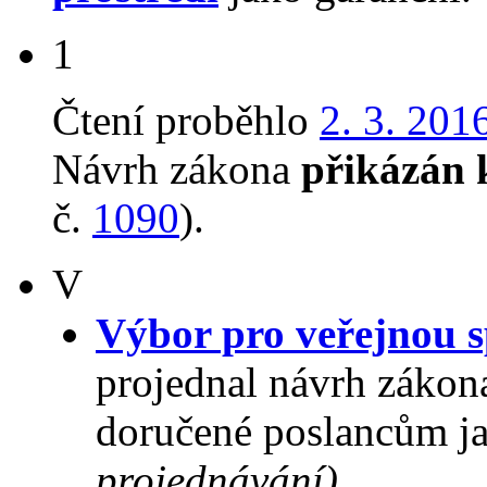
1
Čtení proběhlo
2. 3. 201
Návrh zákona
přikázán 
č.
1090
).
V
Výbor pro veřejnou s
projednal návrh zákon
doručené poslancům ja
projednávání)
.