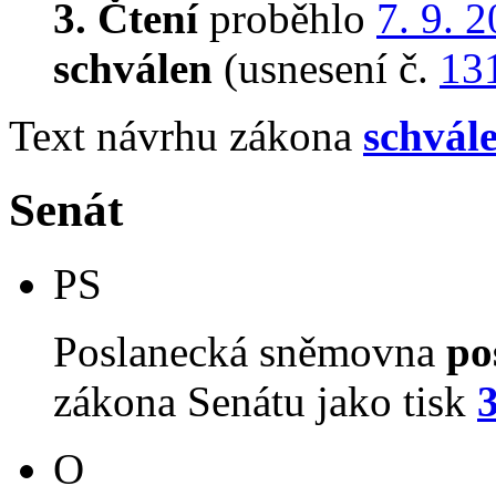
3. Čtení
proběhlo
7. 9. 
schválen
(usnesení č.
13
Text návrhu zákona
schvál
Senát
PS
Poslanecká sněmovna
po
zákona Senátu jako tisk
O