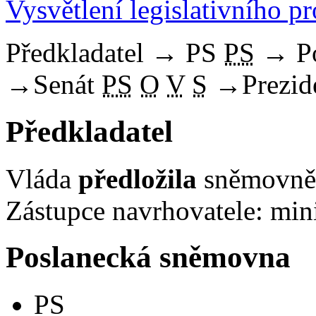
Vysvětlení legislativního p
Předkladatel
→
PS
PS
→
P
→
Senát
PS
O
V
S
→
Prezid
Předkladatel
Vláda
předložila
sněmovně 
Zástupce navrhovatele: minis
Poslanecká sněmovna
PS