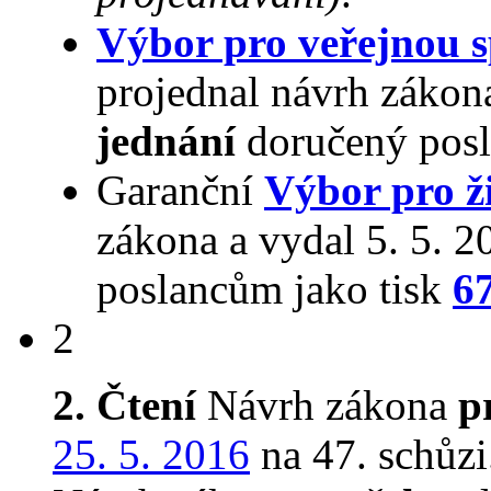
Výbor pro veřejnou s
projednal návrh zákon
jednání
doručený posl
Garanční
Výbor pro ži
zákona a vydal 5. 5. 
poslancům jako tisk
6
2
2. Čtení
Návrh zákona
p
25. 5. 2016
na 47. schůzi