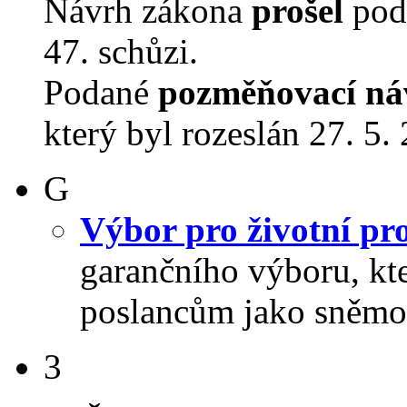
Návrh zákona
prošel
podr
47. schůzi.
Podané
pozměňovací ná
který byl rozeslán 27. 5.
G
Výbor pro životní pro
garančního výboru, kt
poslancům jako sněmo
3