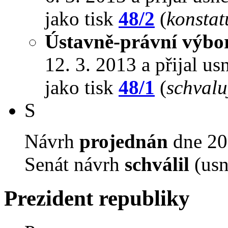
jako tisk
48/2
(
konstat
Ústavně-právní výbo
12. 3. 2013 a přijal us
jako tisk
48/1
(
schvalu
S
Návrh
projednán
dne 20.
Senát návrh
schválil
(usn
Prezident republiky