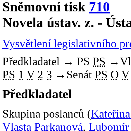
Sněmovní tisk
710
Novela ústav. z. - Ús
Vysvětlení legislativního p
Předkladatel
→
PS
PS
→
Vl
PS
1
V
2
3
→
Senát
PS
O
V
Předkladatel
Skupina poslanců (
Kateřin
Vlasta Parkanová
,
Lubomír 