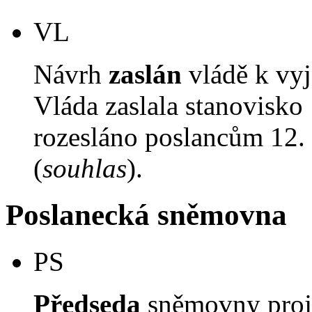
VL
Návrh
zaslán
vládě k vyj
Vláda zaslala stanovisko
rozesláno poslancům 12. 
(
souhlas
).
Poslanecká sněmovna
PS
Předseda
sněmovny proj