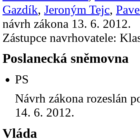
Gazdík
,
Jeroným Tejc
,
Pave
návrh zákona 13. 6. 2012.
Zástupce navrhovatele: Klas
Poslanecká sněmovna
PS
Návrh zákona rozeslán p
14. 6. 2012.
Vláda