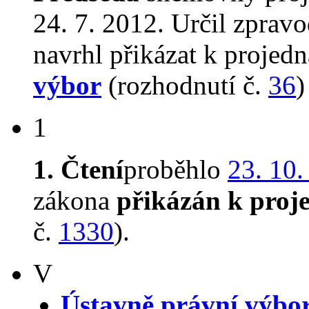
24. 7. 2012. Určil zprav
navrhl přikázat k proje
výbor
(rozhodnutí č.
36
)
1
1. Čtení
proběhlo
23. 10.
zákona
přikázán k proj
č.
1330
).
V
Ústavně právní výbo