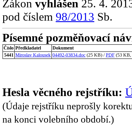
Zákon
vyhlášen
25. 4. 2013
pod číslem
98/2013
Sb.
Písemné pozměňovací náv
Číslo
Předkladatel
Dokument
5441
Miroslav Kalousek
04492-03834.doc
(25 KB) /
PDF
(53 KB, 
Hesla věcného rejstříku:
Ú
(Údaje rejstříku neprošly korekt
na konci volebního období.)