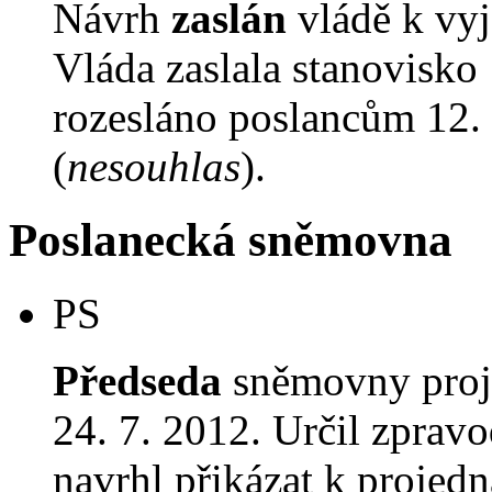
Návrh
zaslán
vládě k vyj
Vláda zaslala stanovisko
rozesláno poslancům 12. 
(
nesouhlas
).
Poslanecká sněmovna
PS
Předseda
sněmovny proj
24. 7. 2012. Určil zprav
navrhl přikázat k proje