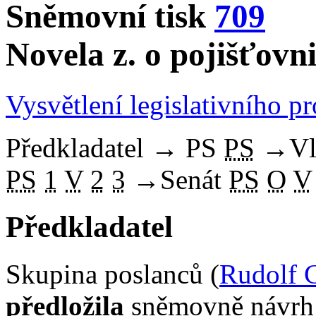
Sněmovní tisk
709
Novela z. o pojišťovni
Vysvětlení legislativního p
Předkladatel
→
PS
PS
→
Vl
PS
1
V
2
3
→
Senát
PS
O
V
Předkladatel
Skupina poslanců (
Rudolf 
předložila
sněmovně návrh 