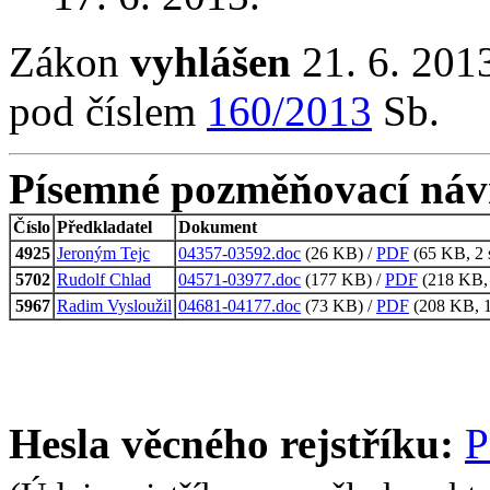
Zákon
vyhlášen
21. 6. 2013
pod číslem
160/2013
Sb.
Písemné pozměňovací náv
Číslo
Předkladatel
Dokument
4925
Jeroným Tejc
04357-03592.doc
(26 KB) /
PDF
(65 KB, 2 
5702
Rudolf Chlad
04571-03977.doc
(177 KB) /
PDF
(218 KB, 
5967
Radim Vysloužil
04681-04177.doc
(73 KB) /
PDF
(208 KB, 1
Hesla věcného rejstříku:
P