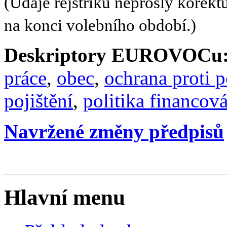
(Údaje rejstříku neprošly korekt
na konci volebního období.)
Deskriptory EUROVOCu
práce
,
obec
,
ochrana proti 
pojištění
,
politika financov
Navržené změny předpisů
Hlavní menu