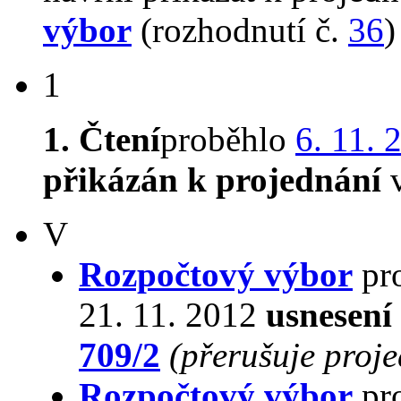
výbor
(rozhodnutí č.
36
)
1
1. Čtení
proběhlo
6. 11. 
přikázán k projednání
v
V
Rozpočtový výbor
pro
21. 11. 2012
usnesení
709/2
(přerušuje proj
Rozpočtový výbor
pro