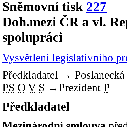
Sněmovní tisk
227
Doh.mezi ČR a vl. Rep
spolupráci
Vysvětlení legislativního p
Předkladatel
→
Poslaneck
PS
O
V
S
→
Prezident
P
Předkladatel
Mezinárodní smlouva
před