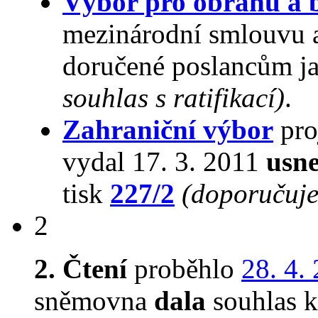
Výbor pro obranu a 
mezinárodní smlouvu a
doručené poslancům ja
souhlas s ratifikací)
.
Zahraniční výbor
pro
vydal 17. 3. 2011
usne
tisk
227/2
(doporučuje 
2
2. Čtení
proběhlo
28. 4.
sněmovna
dala
souhlas k 