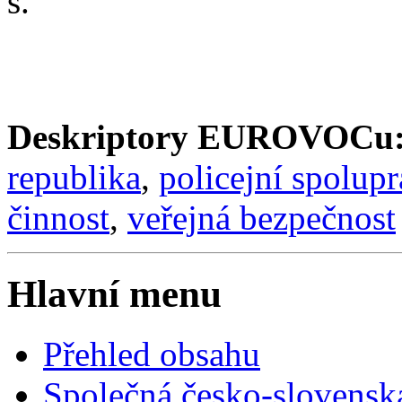
s.
Deskriptory EUROVOCu
republika
,
policejní spolupr
činnost
,
veřejná bezpečnost
Hlavní menu
Přehled obsahu
Společná česko-slovensk