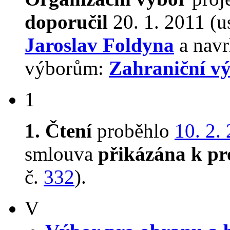
doporučil
20. 1. 2011 (u
Jaroslav Foldyna
a navr
výborům:
Zahraniční v
1
1. Čtení
proběhlo
10. 2.
smlouva
přikázána k pr
č.
332
).
V