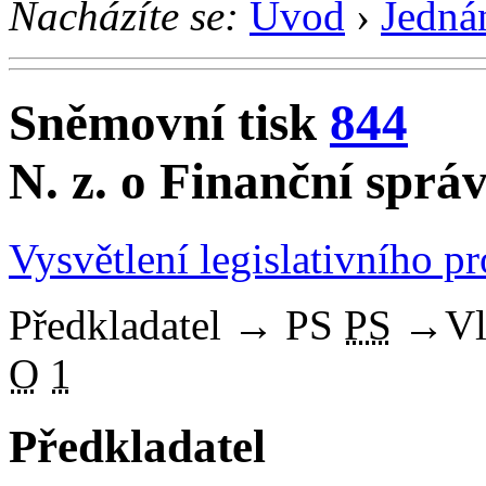
Nacházíte se:
Úvod
›
Jedná
Sněmovní tisk
844
N. z. o Finanční sprá
Vysvětlení legislativního p
Předkladatel
→
PS
PS
→
Vl
O
1
Předkladatel