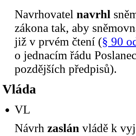
Navrhovatel
navrhl
sněm
zákona tak, aby sněmovn
již v prvém čtení (
§ 90 o
o jednacím řádu Poslane
pozdějších předpisů).
Vláda
VL
Návrh
zaslán
vládě k vyj