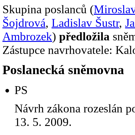
Skupina poslanců (
Mirosla
Šojdrová
,
Ladislav Šustr
,
J
Ambrozek
)
předložila
sněm
Zástupce navrhovatele: Kalo
Poslanecká sněmovna
PS
Návrh zákona rozeslán p
13. 5. 2009.