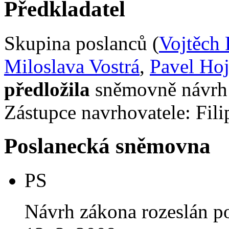
Předkladatel
Skupina poslanců (
Vojtěch 
Miloslava Vostrá
,
Pavel Ho
předložila
sněmovně návrh 
Zástupce navrhovatele: Filip
Poslanecká sněmovna
PS
Návrh zákona rozeslán p