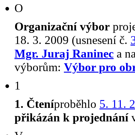
O
Organizační výbor
proj
18. 3. 2009 (usnesení č.
Mgr. Juraj Raninec
a na
výborům:
Výbor pro ob
1
1. Čtení
proběhlo
5. 11. 
přikázán k projednání
v