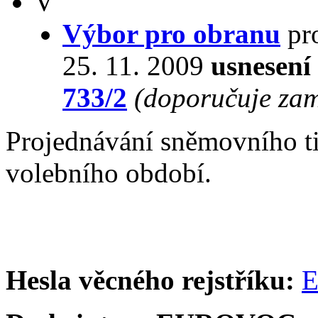
V
Výbor pro obranu
pro
25. 11. 2009
usnesení
733/2
(doporučuje zam
Projednávání sněmovního t
volebního období.
Hesla věcného rejstříku:
E