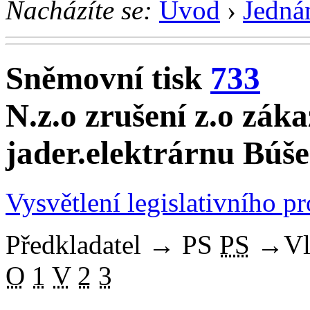
Nacházíte se:
Úvod
›
Jedná
Sněmovní tisk
733
N.z.o zrušení z.o zák
jader.elektrárnu Búš
Vysvětlení legislativního p
Předkladatel
→
PS
PS
→
Vl
O
1
V
2
3