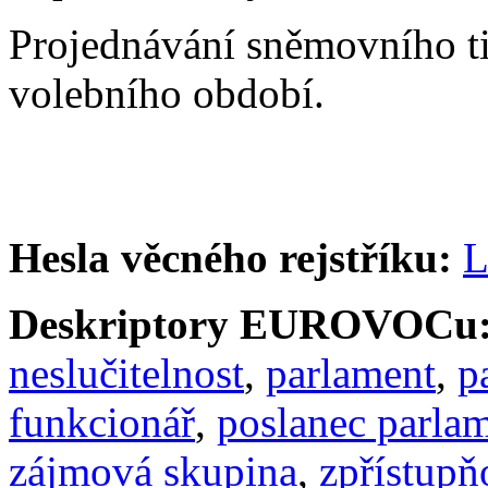
Projednávání sněmovního t
volebního období.
Hesla věcného rejstříku:
L
Deskriptory EUROVOCu
neslučitelnost
,
parlament
,
p
funkcionář
,
poslanec parla
zájmová skupina
,
zpřístupň