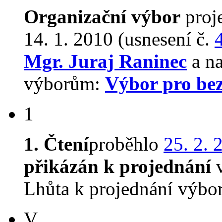
Organizační výbor
proj
14. 1. 2010 (usnesení č.
Mgr. Juraj Raninec
a na
výborům:
Výbor pro be
1
1. Čtení
proběhlo
25. 2. 
přikázán k projednání
v
Lhůta k projednání výbo
V