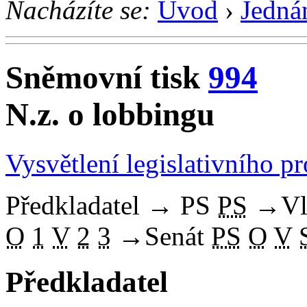
Nacházíte se:
Úvod
›
Jedná
Sněmovní tisk
994
N.z. o lobbingu
Vysvětlení legislativního p
Předkladatel
→
PS
PS
→
Vl
O
1
V
2
3
→
Senát
PS
O
V
Předkladatel