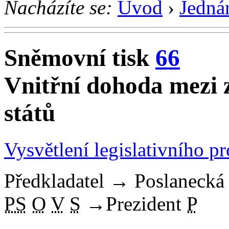
Nacházíte se:
Úvod
›
Jedná
Sněmovní tisk
66
Vnitřní dohoda mezi 
států
Vysvětlení legislativního p
Předkladatel
→
Poslaneck
PS
O
V
S
→
Prezident
P