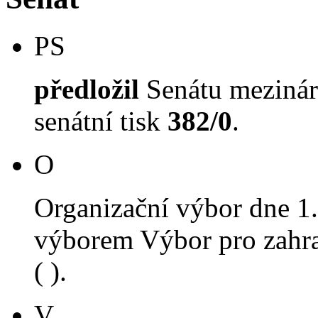
PS
předložil
Senátu mezinár
senátní tisk
382/0
.
O
Organizační výbor dne 1
výborem Výbor pro zahra
( ).
V