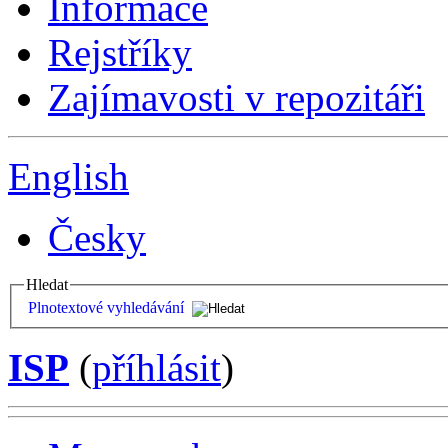
Informace
Rejstříky
Zajímavosti v repozitáři
English
Česky
Hledat
Plnotextové vyhledávání
ISP
(
příhlásit
)