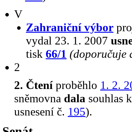
V
Zahraniční výbor
pro
vydal 23. 1. 2007
usne
tisk
66/1
(doporučuje d
2
2. Čtení
proběhlo
1. 2. 
sněmovna
dala
souhlas k 
usnesení č.
195
).
Senát