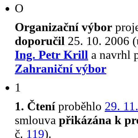
O
Organizační výbor
proj
doporučil
25. 10. 2006 (
Ing. Petr Krill
a navrhl 
Zahraniční výbor
1
1. Čtení
proběhlo
29. 11
smlouva
přikázána k pr
č.
119
).