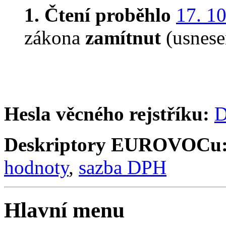
1. Čtení proběhlo
17. 1
zákona
zamítnut
(usnese
Hesla věcného rejstříku:
D
Deskriptory EUROVOCu
hodnoty
,
sazba DPH
Hlavní menu