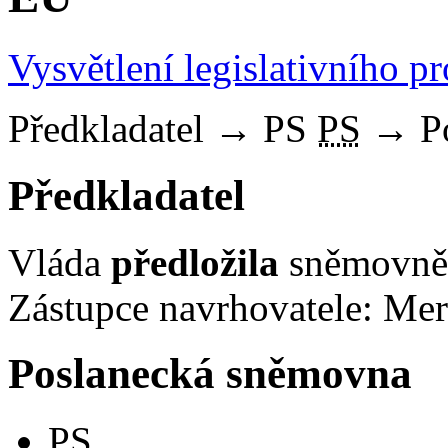
Vysvětlení legislativního p
Předkladatel
→
PS
PS
→
P
Předkladatel
Vláda
předložila
sněmovně 
Zástupce navrhovatele: Mert
Poslanecká sněmovna
PS