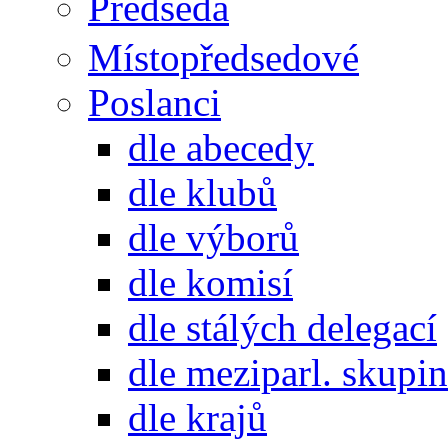
Předseda
Místopředsedové
Poslanci
dle abecedy
dle klubů
dle výborů
dle komisí
dle stálých delegací
dle meziparl. skupin
dle krajů