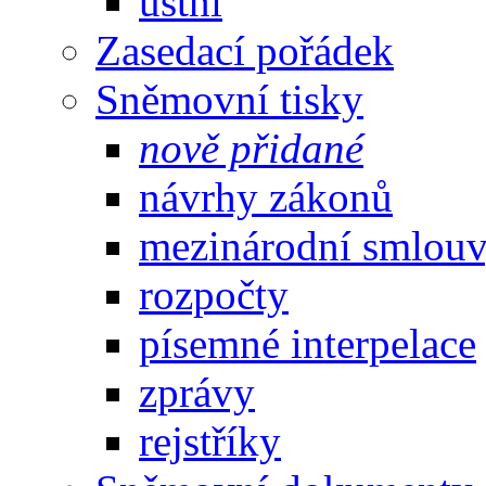
ústní
Zasedací pořádek
Sněmovní tisky
nově přidané
návrhy zákonů
mezinárodní smlou
rozpočty
písemné interpelace
zprávy
rejstříky