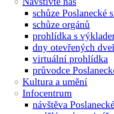
Navštivte nás
schůze Poslanecké
schůze orgánů
prohlídka s výklad
dny otevřených dveř
virtuální prohlídka
průvodce Poslanec
Kultura a umění
Infocentrum
návštěva Poslaneck