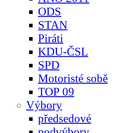
ODS
STAN
Piráti
KDU-ČSL
SPD
Motoristé sobě
TOP 09
Výbory
předsedové
podvýbory