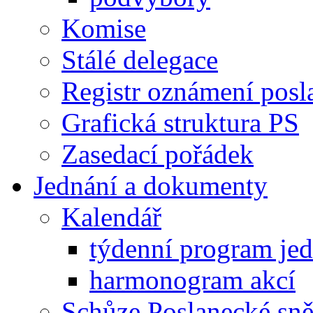
Komise
Stálé delegace
Registr oznámení posl
Grafická struktura PS
Zasedací pořádek
Jednání a dokumenty
Kalendář
týdenní program je
harmonogram akcí
Schůze Poslanecké s