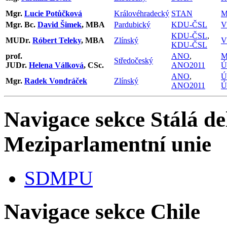
Mgr.
Lucie Potůčková
Královéhradecký
STAN
M
Mgr. Bc.
David Šimek
, MBA
Pardubický
KDU-ČSL
KDU-ČSL
,
MUDr.
Róbert Teleky
, MBA
Zlínský
V
KDU-ČSL
prof.
ANO
,
M
Středočeský
JUDr.
Helena Válková
, CSc.
ANO2011
Ú
ANO
,
Ú
Mgr.
Radek Vondráček
Zlínský
ANO2011
Ú
Navigace sekce
Stálá de
Meziparlamentní unie
SDMPU
Navigace sekce
Chile