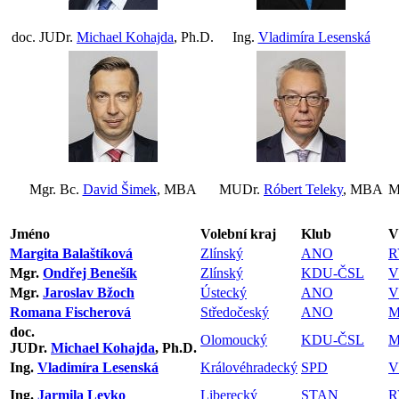
doc. JUDr.
Michael Kohajda
, Ph.D.
Ing.
Vladimíra Lesenská
Mgr. Bc.
David Šimek
, MBA
MUDr.
Róbert Teleky
, MBA
M
Jméno
Volební kraj
Klub
V
Margita Balaštíková
Zlínský
ANO
R
Mgr.
Ondřej Benešík
Zlínský
KDU-ČSL
V
Mgr.
Jaroslav Bžoch
Ústecký
ANO
V
Romana Fischerová
Středočeský
ANO
M
doc.
Olomoucký
KDU-ČSL
M
JUDr.
Michael Kohajda
, Ph.D.
Ing.
Vladimíra Lesenská
Královéhradecký
SPD
V
Ing.
Jarmila Levko
Liberecký
STAN
R