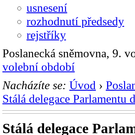
usnesení
rozhodnutí předsedy
rejstříky
Poslanecká sněmovna, 9. v
volební období
Nacházíte se:
Úvod
›
Posla
Stálá delegace Parlamentu 
Stálá delegace Parla