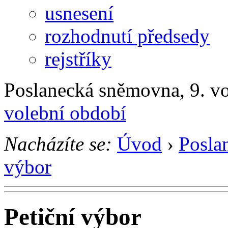
usnesení
rozhodnutí předsedy
rejstříky
Poslanecká sněmovna, 9. v
volební období
Nacházíte se:
Úvod
›
Posla
výbor
Petiční výbor