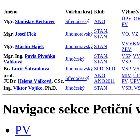
Jméno
Volební kraj
Klub
Výbor(y
ÚPV
,
O
Mgr.
Stanislav Berkovec
Středočeský
ANO
PV
STAN
,
Mgr.
Josef Flek
Jihomoravský
VO
,
VZ
STAN
VVVK
Mgr.
Martin Hájek
Jihomoravský
STAN
ZEV
Mgr. Ing.
Pavla Pivoňka
STAN
,
VSP
,
V
Jihočeský
Vaňková
STAN
VSP
Bc.
Lucie Šafránková
Jihomoravský
SPD
,
SPD
VSP
,
VS
prof.
ANO
,
MIV
,
ÚP
Středočeský
JUDr.
Helena Válková
, CSc.
ANO2011
PV
,
ÚP
Ing.
Viktor Vojtko
, Ph.D.
Jihočeský
STAN
VSR
,
VS
Navigace sekce
Petiční 
PV