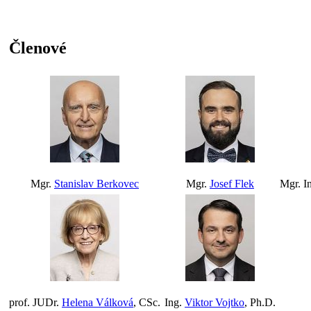
Členové
Mgr.
Stanislav Berkovec
Mgr.
Josef Flek
Mgr. I
prof. JUDr.
Helena Válková
, CSc.
Ing.
Viktor Vojtko
, Ph.D.