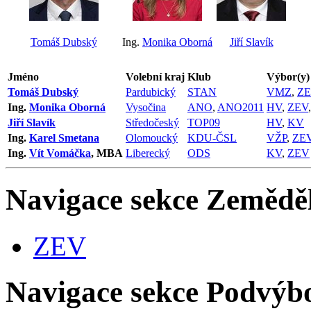
Tomáš Dubský
Ing.
Monika Oborná
Jiří Slavík
Jméno
Volební kraj
Klub
Výbor(y)
Tomáš Dubský
Pardubický
STAN
VMZ
,
ZE
Ing.
Monika Oborná
Vysočina
ANO
,
ANO2011
HV
,
ZEV
Jiří Slavík
Středočeský
TOP09
HV
,
KV
Ing.
Karel Smetana
Olomoucký
KDU-ČSL
VŽP
,
ZE
Ing.
Vít Vomáčka
, MBA
Liberecký
ODS
KV
,
ZEV
Navigace sekce
Zeměděl
ZEV
Navigace sekce
Podvýbo