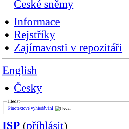
České sněmy
Informace
Rejstříky
Zajímavosti v repozitáři
English
Česky
Hledat
Plnotextové vyhledávání
ISP
(
příhlásit
)