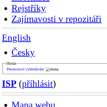
Rejstříky
Zajímavosti v repozitáři
English
Česky
Hledat
Plnotextové vyhledávání
ISP
(
příhlásit
)
Mapa webu