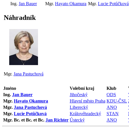
Ing.
Jan Bauer
Mgr.
Hayato Okamura
Mgr.
Lucie Potůčková
Náhradník
Mgr.
Jana Pastuchová
Jméno
Volební kraj
Klub
Ing.
Jan Bauer
Jihočeský
ODS
Mgr.
Hayato Okamura
Hlavní město Praha
KDU-ČSL
Mgr.
Jana Pastuchová
Liberecký
ANO
Mgr.
Lucie Potůčková
Královéhradecký
STAN
Mgr. Bc. et Bc. et Bc.
Jan Richter
Ústecký
ANO