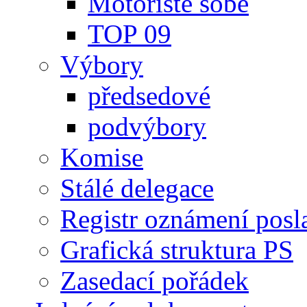
Motoristé sobě
TOP 09
Výbory
předsedové
podvýbory
Komise
Stálé delegace
Registr oznámení posl
Grafická struktura PS
Zasedací pořádek