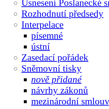
Usnesení Poslanecké 
Rozhodnutí předsedy
Interpelace
písemné
ústní
Zasedací pořádek
Sněmovní tisky
nově přidané
návrhy zákonů
mezinárodní smlou