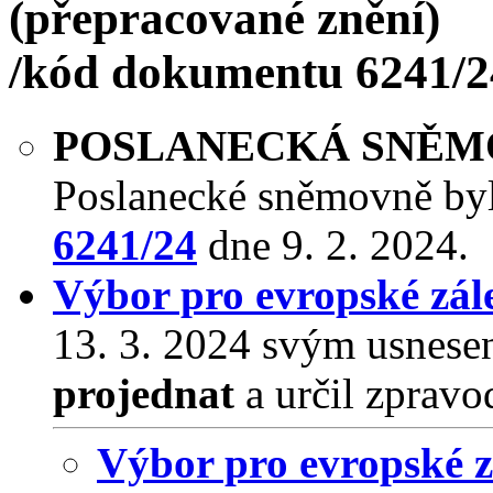
(přepracované znění)
/kód dokumentu 6241/2
POSLANECKÁ SNĚ
Poslanecké sněmovně by
6241/24
dne 9. 2. 2024.
Výbor pro evropské zále
13. 3. 2024 svým usnese
projednat
a určil zpravo
Výbor pro evropské zá