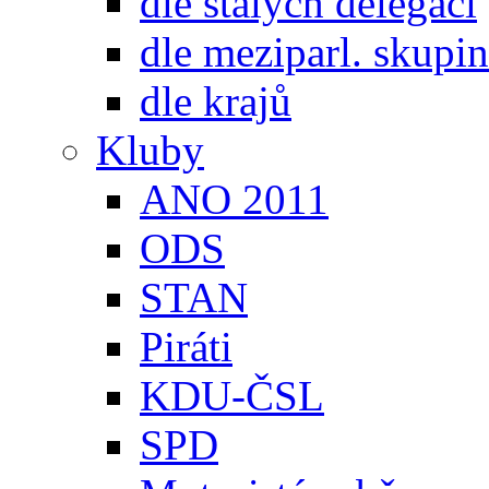
dle stálých delegací
dle meziparl. skupin
dle krajů
Kluby
ANO 2011
ODS
STAN
Piráti
KDU-ČSL
SPD