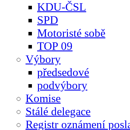
KDU-ČSL
SPD
Motoristé sobě
TOP 09
Výbory
předsedové
podvýbory
Komise
Stálé delegace
Registr oznámení posl