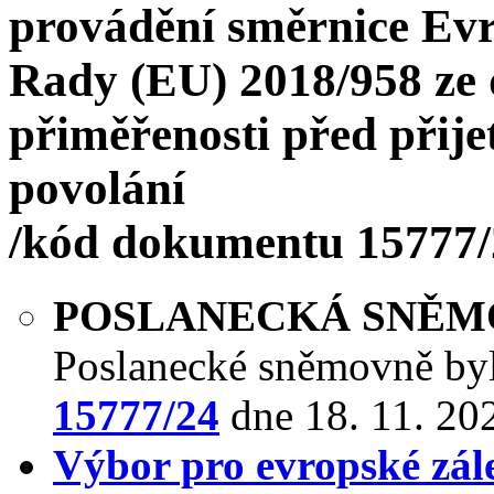
provádění směrnice Ev
Rady (EU) 2018/958 ze d
přiměřenosti před přij
povolání
/kód dokumentu 15777/
POSLANECKÁ SNĚ
Poslanecké sněmovně by
15777/24
dne 18. 11. 20
Výbor pro evropské zále