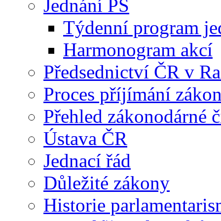
Jednání PS
Týdenní program je
Harmonogram akcí
Předsednictví ČR v R
Proces příjímání záko
Přehled zákonodárné č
Ústava ČR
Jednací řád
Důležité zákony
Historie parlamentaris