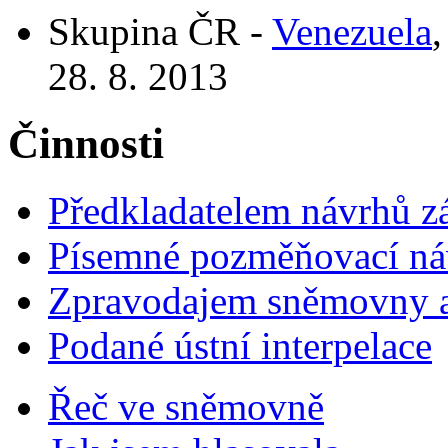
Skupina ČR -
Venezuela
,
28. 8. 2013
Činnosti
Předkladatelem návrhů 
Písemné pozměňovací ná
Zpravodajem sněmovny a 
Podané ústní interpelace
Řeč ve sněmovně