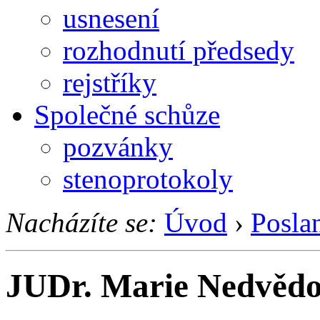
usnesení
rozhodnutí předsedy
rejstříky
Společné schůze
pozvánky
stenoprotokoly
Nacházíte se:
Úvod
›
Posla
JUDr. Marie Nedvěd