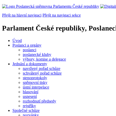
Přejít na hlavní navigaci
Přejít na navigaci sekce
Parlament České republiky, Poslane
Úvod
Poslanci a orgány
poslanci
poslanecké kluby
výbory, komise a delegace
Jednání a dokumenty
navržený pořad schůze
schválený pořad schůze
stenoprotokoly
sněmovní tisky
ústní interpelace
hlasování
usnesení
rozhodnutí předsedy
rejstříky
Společné schůze
pozvánky