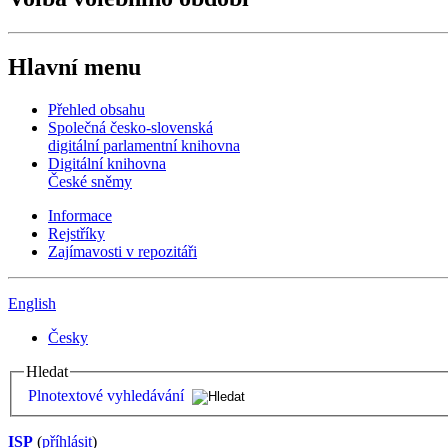
Hlavní menu
Přehled obsahu
Společná česko-slovenská
digitální parlamentní knihovna
Digitální knihovna
České sněmy
Informace
Rejstříky
Zajímavosti v repozitáři
English
Česky
Hledat
Plnotextové vyhledávání
ISP
(
příhlásit
)