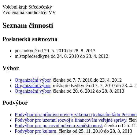
Volební kraj: Středočeský
Zvolena na kandidátce: VV
Seznam činností
Poslanecká sněmovna
poslankyně od 29. 5. 2010 do 28. 8. 2013
místopředsedkyně od 24. 6. 2010 do 23. 4. 2012
Výbor
Organizační výbor
, členka od 7. 7. 2010 do 23. 4. 2012
Organizační výbor
, místopředsedkyně od 7. 7. 2010 do 23. 4. 
Organizační výbor
, členka od 20. 6. 2012 do 28. 8. 2013
Podvýbor
Podvýbor pro přípravu novely zákona o jednacím řádu Poslan
Podvýbor pro územní rozvoj a financování veřejné správy
, čle
Podvýbor pro pracovní právo a zaměstnanost
, členka od 25. 11
Podvýbor pro kulturu
, členka od 25. 11. 2010 do 28. 8. 2013