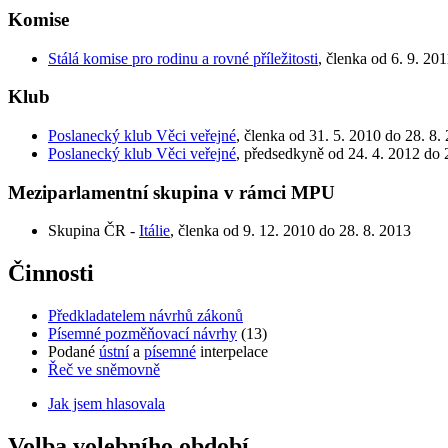
Komise
Stálá komise pro rodinu a rovné příležitosti
, členka od 6. 9. 20
Klub
Poslanecký klub Věci veřejné
, členka od 31. 5. 2010 do 28. 8.
Poslanecký klub Věci veřejné
, předsedkyně od 24. 4. 2012 do 
Meziparlamentní skupina v rámci MPU
Skupina ČR -
Itálie
, členka od 9. 12. 2010 do 28. 8. 2013
Činnosti
Předkladatelem návrhů zákonů
Písemné pozměňovací návrhy
(13)
Podané
ústní
a
písemné
interpelace
Řeč ve sněmovně
Jak jsem hlasovala
Volba volebního období