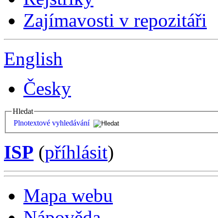
Zajímavosti v repozitáři
English
Česky
Hledat
Plnotextové vyhledávání
ISP
(
příhlásit
)
Mapa webu
Nápověda