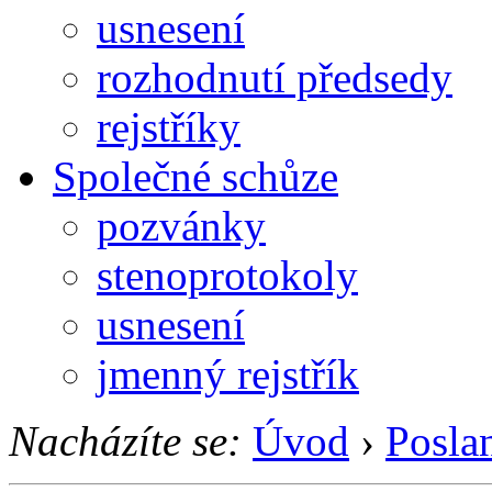
usnesení
rozhodnutí předsedy
rejstříky
Společné schůze
pozvánky
stenoprotokoly
usnesení
jmenný rejstřík
Nacházíte se:
Úvod
›
Posla