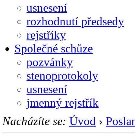
usnesení
rozhodnutí předsedy
rejstříky
Společné schůze
pozvánky
stenoprotokoly
usnesení
jmenný rejstřík
Nacházíte se:
Úvod
›
Posla