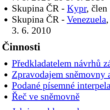
Skupina ČR -
Kypr
, člen
Skupina ČR -
Venezuela
,
3. 6. 2010
Činnosti
Předkladatelem návrhů 
Zpravodajem sněmovny a 
Podané písemné interpel
Řeč ve sněmovně