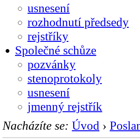
usnesení
rozhodnutí předsedy
rejstříky
Společné schůze
pozvánky
stenoprotokoly
usnesení
jmenný rejstřík
Nacházíte se:
Úvod
›
Posla