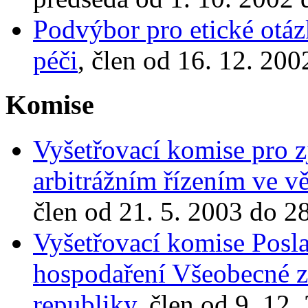
Podvýbor pro etické otázk
péči
, člen od 16. 12. 200
Komise
Vyšetřovací komise pro zj
arbitrážním řízením ve v
člen od 21. 5. 2003 do 2
Vyšetřovací komise Posl
hospodaření Všeobecné z
republiky
, člen od 9. 12