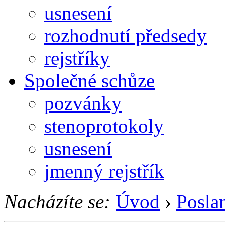
usnesení
rozhodnutí předsedy
rejstříky
Společné schůze
pozvánky
stenoprotokoly
usnesení
jmenný rejstřík
Nacházíte se:
Úvod
›
Posla