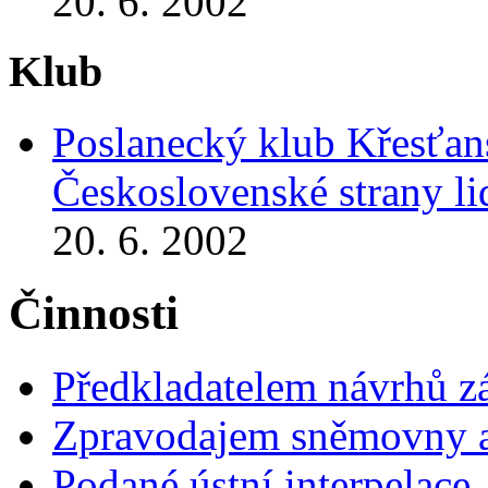
20. 6. 2002
Klub
Poslanecký klub Křesťans
Československé strany l
20. 6. 2002
Činnosti
Předkladatelem návrhů 
Zpravodajem sněmovny a 
Podané ústní interpelace